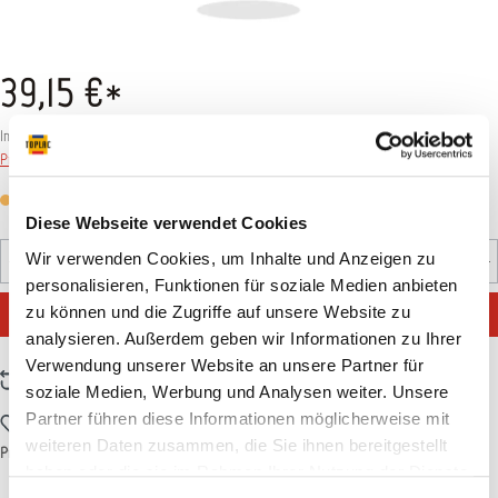
39,15 €*
Inhalt:
1 Stück
Preise inkl. MwSt. zzgl. Versandkosten
Versandfertig in 7 Tagen, Lieferzeit 5-7 Tage
Diese Webseite verwendet Cookies
Produkt Anzahl: Gib den gewünschten Wert ein oder benutz
Wir verwenden Cookies, um Inhalte und Anzeigen zu
Stück
personalisieren, Funktionen für soziale Medien anbieten
IN DEN WARENKORB
zu können und die Zugriffe auf unsere Website zu
analysieren. Außerdem geben wir Informationen zu Ihrer
Verwendung unserer Website an unsere Partner für
Zum Vergleich hinzufügen
soziale Medien, Werbung und Analysen weiter. Unsere
Partner führen diese Informationen möglicherweise mit
Zum Merkzettel hinzufügen
weiteren Daten zusammen, die Sie ihnen bereitgestellt
Produktnummer:
11SATE230
haben oder die sie im Rahmen Ihrer Nutzung der Dienste