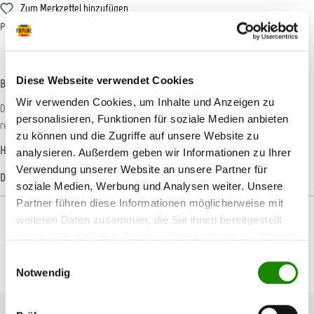
Zum Merkzettel hinzufügen
Produktnummer:
T002024
Diese Webseite verwendet Cookies
Beschreibung
Wir verwenden Cookies, um Inhalte und Anzeigen zu
Diese "EXTRA-SCHNELLE" Spritzpistole für Füller- und Grundiermaterial
personalisieren, Funktionen für soziale Medien anbieten
reduziert die Schleifarbeiten in der Kfz-Reparatur auf…
Mehr
zu können und die Zugriffe auf unsere Website zu
Hersteller-Informationen
analysieren. Außerdem geben wir Informationen zu Ihrer
Verwendung unserer Website an unsere Partner für
Datenblätter
soziale Medien, Werbung und Analysen weiter. Unsere
Partner führen diese Informationen möglicherweise mit
weiteren Daten zusammen, die Sie ihnen bereitgestellt
haben oder die sie im Rahmen Ihrer Nutzung der Dienste
gesammelt haben.
Einwilligungsauswahl
Produktgalerie überspringen
Passendes Zubehör
Notwendig