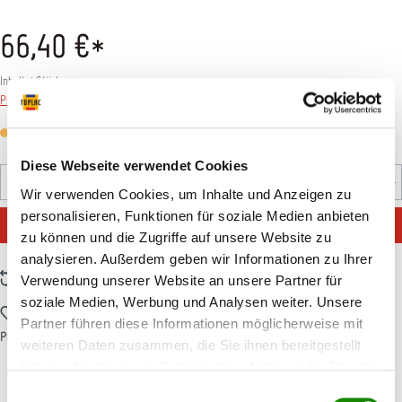
66,40 €*
Inhalt:
1 Stück
Preise inkl. MwSt. zzgl. Versandkosten
Versandfertig in 7 Tagen, Lieferzeit 5-7 Tage
Diese Webseite verwendet Cookies
Produkt Anzahl: Gib den gewünschten Wert ein oder benutz
Stück
Wir verwenden Cookies, um Inhalte und Anzeigen zu
personalisieren, Funktionen für soziale Medien anbieten
IN DEN WARENKORB
zu können und die Zugriffe auf unsere Website zu
analysieren. Außerdem geben wir Informationen zu Ihrer
Zum Vergleich hinzufügen
Verwendung unserer Website an unsere Partner für
soziale Medien, Werbung und Analysen weiter. Unsere
Zum Merkzettel hinzufügen
Partner führen diese Informationen möglicherweise mit
Produktnummer:
T002604
weiteren Daten zusammen, die Sie ihnen bereitgestellt
haben oder die sie im Rahmen Ihrer Nutzung der Dienste
gesammelt haben.
Einwilligungsauswahl