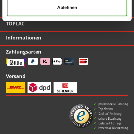
Ablehnen
Vertrag widerrufen
TOPLAC
Informationen
Zahlungsarten
Versand
professionelle Beratung
Top Marken
Kauf auf Rechnung
sichere Bezahlung
Lieferzeit 1-3 Tage
kostenlose Rücksendung