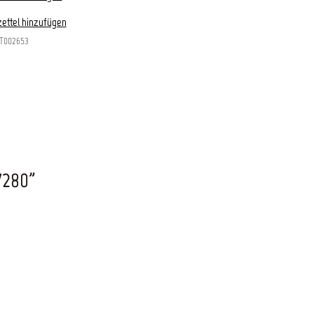
ettel hinzufügen
T002653
280"