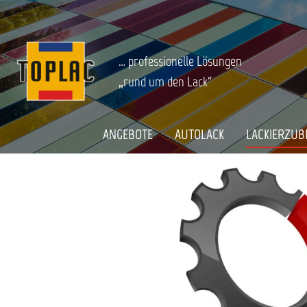
springen
Zur Hauptnavigation springen
LACKIERZUBEHÖR
Lackverarbeitung
Sata Lackiertechnik
Startseite
SATA STOPFEN FÜR SEITLICHE MATE
… professionelle Lösungen
„rund um den Lack“
Bildergalerie überspringen
ANGEBOTE
AUTOLACK
LACKIERZUB