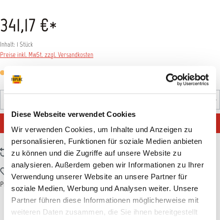
341,17 €*
Inhalt:
1 Stück
Preise inkl. MwSt. zzgl. Versandkosten
Versandfertig in 7 Tagen, Lieferzeit 5-7 Tage
Produkt Anzahl: Gib den gewünschten Wert ein oder benutz
Stück
Diese Webseite verwendet Cookies
IN DEN WARENKORB
Wir verwenden Cookies, um Inhalte und Anzeigen zu
personalisieren, Funktionen für soziale Medien anbieten
Zum Vergleich hinzufügen
zu können und die Zugriffe auf unsere Website zu
analysieren. Außerdem geben wir Informationen zu Ihrer
Zum Merkzettel hinzufügen
Verwendung unserer Website an unsere Partner für
Produktnummer:
T000147
soziale Medien, Werbung und Analysen weiter. Unsere
Partner führen diese Informationen möglicherweise mit
weiteren Daten zusammen, die Sie ihnen bereitgestellt