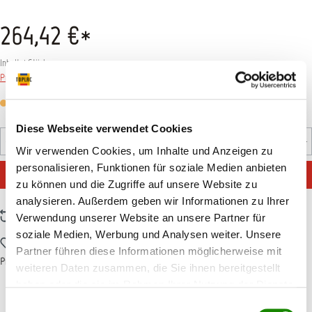
264,42 €*
Inhalt:
1 Stück
Preise inkl. MwSt. zzgl. Versandkosten
Versandfertig in 7 Tagen, Lieferzeit 5-7 Tage
Diese Webseite verwendet Cookies
Produkt Anzahl: Gib den gewünschten Wert ein oder benutz
Stück
Wir verwenden Cookies, um Inhalte und Anzeigen zu
personalisieren, Funktionen für soziale Medien anbieten
IN DEN WARENKORB
zu können und die Zugriffe auf unsere Website zu
analysieren. Außerdem geben wir Informationen zu Ihrer
Zum Vergleich hinzufügen
Verwendung unserer Website an unsere Partner für
soziale Medien, Werbung und Analysen weiter. Unsere
Zum Merkzettel hinzufügen
Partner führen diese Informationen möglicherweise mit
Produktnummer:
11SATN054
weiteren Daten zusammen, die Sie ihnen bereitgestellt
haben oder die sie im Rahmen Ihrer Nutzung der Dienste
gesammelt haben.
Einwilligungsauswahl