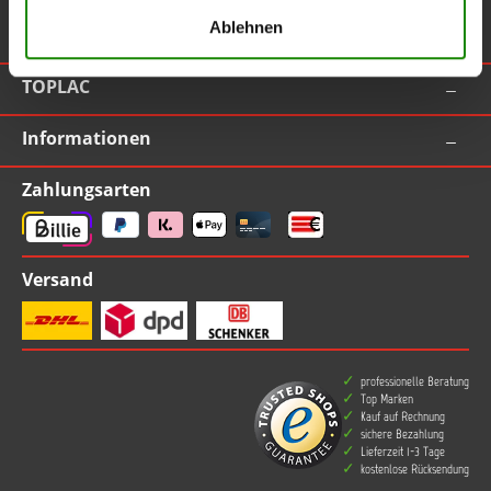
Ablehnen
Vertrag widerrufen
TOPLAC
Informationen
Zahlungsarten
Versand
professionelle Beratung
Top Marken
Kauf auf Rechnung
sichere Bezahlung
Lieferzeit 1-3 Tage
kostenlose Rücksendung