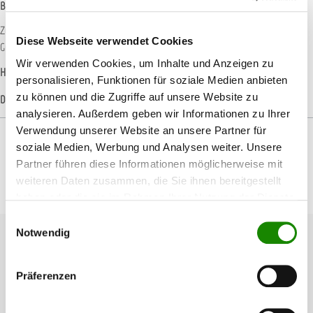
Beschreibung
Zubehör für die Atemschutzhaube SATA air vision 5000. Der Regulator wird am
Diese Webseite verwendet Cookies
Gürtel befestigt und kann zur Erhöhung des Trage…
Mehr
Wir verwenden Cookies, um Inhalte und Anzeigen zu
Hersteller-Informationen
personalisieren, Funktionen für soziale Medien anbieten
zu können und die Zugriffe auf unsere Website zu
Datenblätter
analysieren. Außerdem geben wir Informationen zu Ihrer
Verwendung unserer Website an unsere Partner für
soziale Medien, Werbung und Analysen weiter. Unsere
Partner führen diese Informationen möglicherweise mit
weiteren Daten zusammen, die Sie ihnen bereitgestellt
Produktgalerie überspringen
Passendes Zubehör
haben oder die sie im Rahmen Ihrer Nutzung der Dienste
gesammelt haben.
Einwilligungsauswahl
Notwendig
Präferenzen