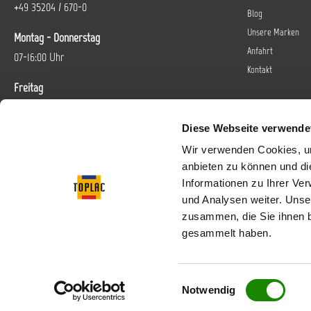
+49 35204 / 670-0
Blog
Unsere Marken
Montag - Donnerstag
Anfahrt
07-16:00 Uhr
Kontakt
Freitag
07-14 Uhr
Diese Webseite verwende
Oder über unser
Kontaktformular
.
Wir verwenden Cookies, um
anbieten zu können und di
Vertrag widerrufen
Informationen zu Ihrer Ve
und Analysen weiter. Unse
Folgen Sie uns bei
zusammen, die Sie ihnen b
gesammelt haben.
Einwilligungsauswahl
* Alle Preise inkl. gese
Notwendig