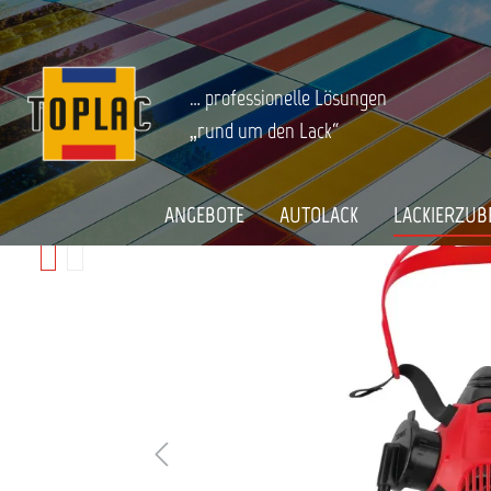
springen
Zur Hauptnavigation springen
LACKIERZUBEHÖR
Arbeitsschutz
Atemschutz
Halbmask
Startseite
SATA AIR STAR C - HALBMASKE MIT
… professionelle Lösungen
„rund um den Lack“
Bildergalerie überspringen
ANGEBOTE
AUTOLACK
LACKIERZUB