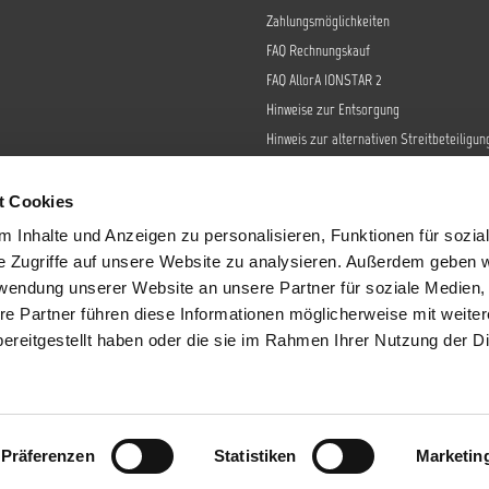
Zahlungsmöglichkeiten
FAQ Rechnungskauf
FAQ AllorA IONSTAR 2
Hinweise zur Entsorgung
Hinweis zur alternativen Streitbeteiligun
Retoure
Widerrufsrecht
t Cookies
Barrierefreiheit
 Inhalte und Anzeigen zu personalisieren, Funktionen für sozia
Datenschutz
e Zugriffe auf unsere Website zu analysieren. Außerdem geben w
AGB
rwendung unserer Website an unsere Partner für soziale Medien
re Partner führen diese Informationen möglicherweise mit weite
Impressum
ereitgestellt haben oder die sie im Rahmen Ihrer Nutzung der D
Sendungsverfolgung
tzl. Mehrwertsteuer zzgl.
Versandkosten
und ggf. Nachnahmegebühren, wenn 
Präferenzen
Statistiken
Marketin