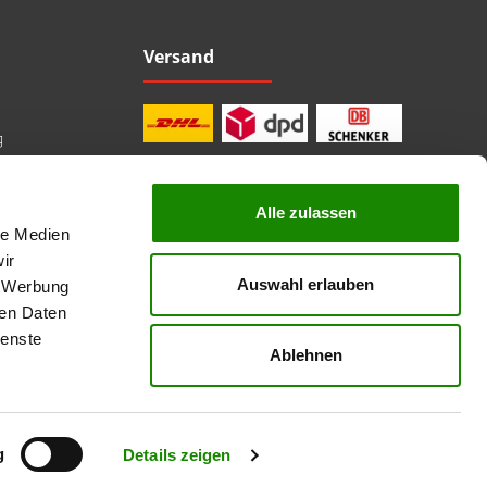
Versand
g
Alle zulassen
le Medien
professionelle Beratung
Top Marken
ir
Kauf auf Rechnung
Auswahl erlauben
, Werbung
sichere Bezahlung
Lieferzeit 1-3 Tage
ren Daten
kostenlose Rücksendung
ienste
Ablehnen
nicht anders angegeben.
g
Details zeigen