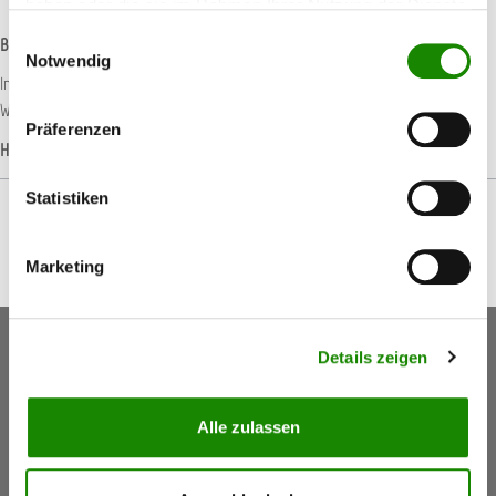
haben oder die sie im Rahmen Ihrer Nutzung der Dienste
gesammelt haben.
Einwilligungsauswahl
Beschreibung
Notwendig
Im SATA care set finden alle Utensilien ihren Platz, die zum Reinigen und zur
Wartung von Lackierpistolen benötigt werden. I…
Mehr
Präferenzen
Hersteller-Informationen
Statistiken
Marketing
Keine Aktionen, Angebote & Informationen mehr
Details zeigen
verpassen!
Jetzt anmelden
Alle zulassen
5,50 €
Gutschein
(Inkl. Mwst.)