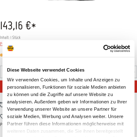
143,16 €*
Inhalt:
1 Stück
Preise inkl. MwSt. zzgl. Versandkosten
Versandfertig in 7 Tagen, Lieferzeit 1-3 Tage
Produkt Anzahl: Gib den gewünschten Wert ein oder benutz
Diese Webseite verwendet Cookies
Stück
Wir verwenden Cookies, um Inhalte und Anzeigen zu
IN DEN WARENKORB
personalisieren, Funktionen für soziale Medien anbieten
zu können und die Zugriffe auf unsere Website zu
analysieren. Außerdem geben wir Informationen zu Ihrer
Zum Vergleich hinzufügen
Verwendung unserer Website an unsere Partner für
Zum Merkzettel hinzufügen
soziale Medien, Werbung und Analysen weiter. Unsere
Partner führen diese Informationen möglicherweise mit
Produktnummer:
11SATN236
weiteren Daten zusammen, die Sie ihnen bereitgestellt