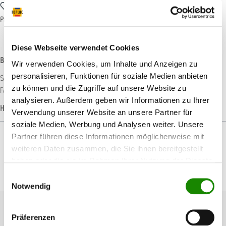
Zum Merkzettel hinzufügen
Produktnummer:
T002678
Diese Webseite verwendet Cookies
Beschreibung
Wir verwenden Cookies, um Inhalte und Anzeigen zu
personalisieren, Funktionen für soziale Medien anbieten
SATA trueSun Tageslichtlampe - zuverlässiges Werkzeug zur genauen
zu können und die Zugriffe auf unsere Website zu
Farbtonbestimmung Jeder Lackierer weiß genau, dass eine…
Mehr
analysieren. Außerdem geben wir Informationen zu Ihrer
Hersteller-Informationen
Verwendung unserer Website an unsere Partner für
soziale Medien, Werbung und Analysen weiter. Unsere
Partner führen diese Informationen möglicherweise mit
weiteren Daten zusammen, die Sie ihnen bereitgestellt
haben oder die sie im Rahmen Ihrer Nutzung der Dienste
Produktgalerie überspringen
gesammelt haben.
Passendes Zubehör
Einwilligungsauswahl
Notwendig
Präferenzen