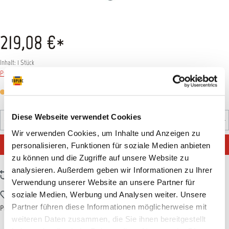
219,08 €*
Inhalt:
1 Stück
Preise inkl. MwSt. zzgl. Versandkosten
Versandfertig in 7 Tagen, Lieferzeit 5-7 Tage
Produkt Anzahl: Gib den gewünschten Wert ein oder benutz
Diese Webseite verwendet Cookies
Stück
Wir verwenden Cookies, um Inhalte und Anzeigen zu
IN DEN WARENKORB
personalisieren, Funktionen für soziale Medien anbieten
zu können und die Zugriffe auf unsere Website zu
analysieren. Außerdem geben wir Informationen zu Ihrer
Zum Vergleich hinzufügen
Verwendung unserer Website an unsere Partner für
Zum Merkzettel hinzufügen
soziale Medien, Werbung und Analysen weiter. Unsere
Partner führen diese Informationen möglicherweise mit
Produktnummer:
11SATM001
weiteren Daten zusammen, die Sie ihnen bereitgestellt