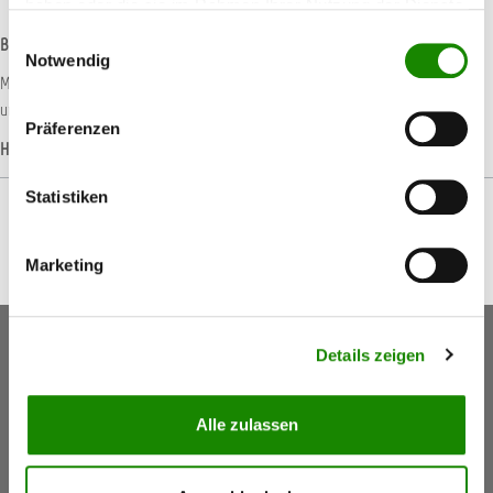
haben oder die sie im Rahmen Ihrer Nutzung der Dienste
gesammelt haben.
Einwilligungsauswahl
Beschreibung
Notwendig
Mit der SATAclean wird das Aushärten von Lackresten in den Düsen verhindert
und somit wird die Lebensdauer Ihrer Pistole…
Mehr
Präferenzen
Hersteller-Informationen
Statistiken
Marketing
Keine Aktionen, Angebote & Informationen mehr
Details zeigen
verpassen!
Jetzt anmelden
Alle zulassen
5,50 €
Gutschein
(Inkl. Mwst.)