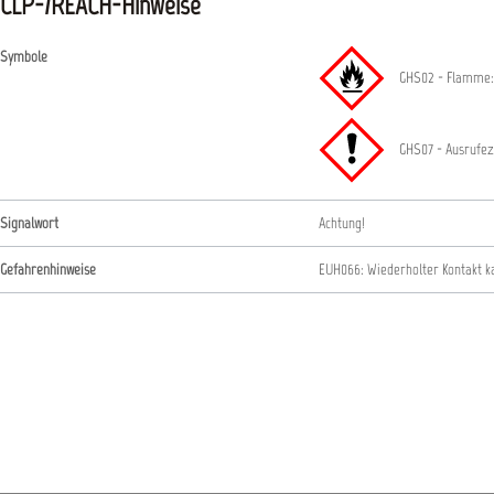
CLP-/REACH-Hinweise
Symbole
GHS02 - Flamme:
GHS07 - Ausrufez
Signalwort
Achtung!
Gefahrenhinweise
EUH066: Wiederholter Kontakt k