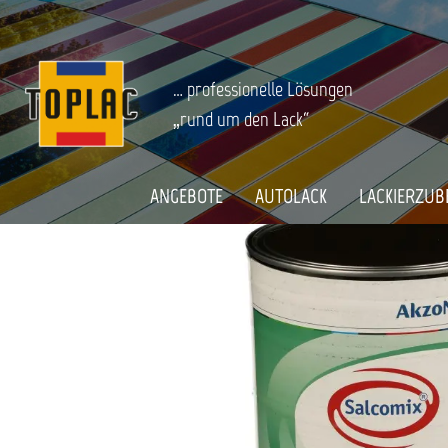
springen
Zur Hauptnavigation springen
INDUSTRIELACK
Additive
Startseite
SALCOMIX MATTPASTE FÜR ERGOCLE
… professionelle Lösungen
„rund um den Lack“
Bildergalerie überspringen
ANGEBOTE
AUTOLACK
LACKIERZUB