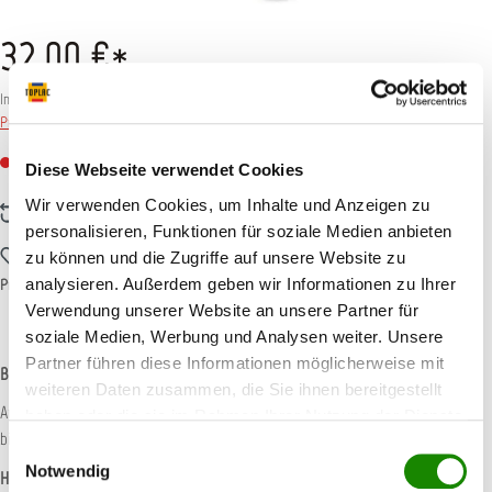
32,00 €*
Inhalt:
75 Stück
(
0,43 €
* / 1 Stück)
Preise inkl. MwSt. zzgl. Versandkosten
Nicht mehr verfügbar
Diese Webseite verwendet Cookies
Wir verwenden Cookies, um Inhalte und Anzeigen zu
Zum Vergleich hinzufügen
personalisieren, Funktionen für soziale Medien anbieten
Zum Merkzettel hinzufügen
zu können und die Zugriffe auf unsere Website zu
analysieren. Außerdem geben wir Informationen zu Ihrer
Produktnummer:
KW685400
Verwendung unserer Website an unsere Partner für
soziale Medien, Werbung und Analysen weiter. Unsere
Partner führen diese Informationen möglicherweise mit
Beschreibung
weiteren Daten zusammen, die Sie ihnen bereitgestellt
Anwendung: Zum Ausmischen der Wasserbasislacke von 50 bis 150ml und 100
haben oder die sie im Rahmen Ihrer Nutzung der Dienste
bis 300ml. Der Boden ist abgerundet, so dass mit de…
Mehr
gesammelt haben.
Einwilligungsauswahl
Notwendig
Hersteller-Informationen