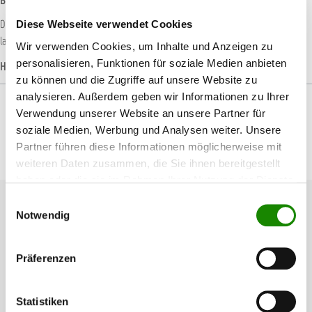
Beschreibung
Der Bootshaken besteht aus mit Glasfaser verstärktem Nylon, was eine
Diese Webseite verwendet Cookies
langjährige Verwendung gewährleistet. Das spezielle Des…
Mehr
Wir verwenden Cookies, um Inhalte und Anzeigen zu
personalisieren, Funktionen für soziale Medien anbieten
Hersteller-Informationen
zu können und die Zugriffe auf unsere Website zu
analysieren. Außerdem geben wir Informationen zu Ihrer
Verwendung unserer Website an unsere Partner für
soziale Medien, Werbung und Analysen weiter. Unsere
Partner führen diese Informationen möglicherweise mit
Produktgalerie überspringen
Passendes Zubehör
weiteren Daten zusammen, die Sie ihnen bereitgestellt
haben oder die sie im Rahmen Ihrer Nutzung der Dienste
gesammelt haben.
Einwilligungsauswahl
Notwendig
Präferenzen
Statistiken