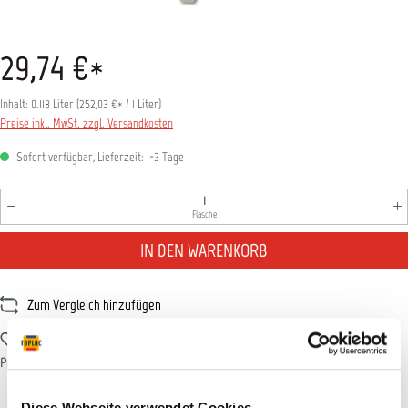
29,74 €*
Inhalt:
0.118 Liter
(
252,03 €
* / 1 Liter)
Preise inkl. MwSt. zzgl. Versandkosten
Sofort verfügbar, Lieferzeit: 1-3 Tage
Produkt Anzahl: Gib den gewünschten Wert ein oder benutz
Flasche
IN DEN WARENKORB
Zum Vergleich hinzufügen
Zum Merkzettel hinzufügen
Produktnummer:
BOOTR068S
Diese Webseite verwendet Cookies