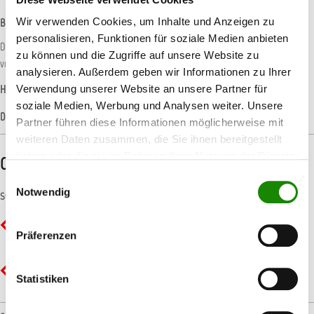
Wir verwenden Cookies, um Inhalte und Anzeigen zu
Beschreibung
personalisieren, Funktionen für soziale Medien anbieten
Die schnelle und einfache Art Seilenden zu versiegeln. Beugt dem Ausfransen
zu können und die Zugriffe auf unsere Website zu
vor. Bildet eine beständige, dehnbare Schicht. I…
Mehr
analysieren. Außerdem geben wir Informationen zu Ihrer
Hersteller-Informationen
Verwendung unserer Website an unsere Partner für
soziale Medien, Werbung und Analysen weiter. Unsere
Datenblätter
Partner führen diese Informationen möglicherweise mit
weiteren Daten zusammen, die Sie ihnen bereitgestellt
haben oder die sie im Rahmen Ihrer Nutzung der Dienste
CLP-/REACH-Hinweise
gesammelt haben.
Einwilligungsauswahl
Notwendig
Symbole
GHS02 - Flamme: Entzündbar
Präferenzen
GHS07 - Ausrufezeichen: Gesundheitsgefahr
Statistiken