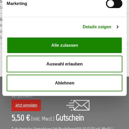
Signalwort
Marketing
Gefahr!
Gefahrenhinweise
H225: Flüssigkeit und Dampf leicht entzündbar.
H315: Verursacht Hautreizungen.
H319:
Details zeigen
Verursacht schwere Augenreizung.
H335: Kann die Atemwege reizen.
H336: Kann
Schläfrigkeit und Benommenheit verursachen.
Alle zulassen
Auswahl erlauben
Ablehnen
Keine Aktionen, Angebote & Informationen mehr
verpassen!
Jetzt anmelden
5,50 €
Gutschein
(Inkl. Mwst.)
Gutschein bei Anmeldung (ab Bestellwert 55,00 EUR inkl. MwSt.)