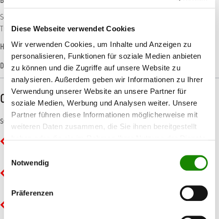
Beschreibung
Schützt Diesel und Motor während der Lagerung. Beugt der Korrosion im
Treibstofftank und des Versorgungssystems vor.…
Mehr
Diese Webseite verwendet Cookies
Wir verwenden Cookies, um Inhalte und Anzeigen zu
Hersteller-Informationen
personalisieren, Funktionen für soziale Medien anbieten
Datenblätter
zu können und die Zugriffe auf unsere Website zu
analysieren. Außerdem geben wir Informationen zu Ihrer
Verwendung unserer Website an unsere Partner für
CLP-/REACH-Hinweise
soziale Medien, Werbung und Analysen weiter. Unsere
Partner führen diese Informationen möglicherweise mit
Symbole
weiteren Daten zusammen, die Sie ihnen bereitgestellt
haben oder die sie im Rahmen Ihrer Nutzung der Dienste
GHS02 - Flamme: Entzündbar
gesammelt haben.
Einwilligungsauswahl
Notwendig
GHS05 - Ätzwirkung: Korrosiv
Präferenzen
GHS07 - Ausrufezeichen: Gesundheitsgefahr