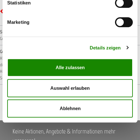
Statistiken
GHS08 - Gesundheitsgefahr: Ernste Gesundheitsgefahr
Marketing
Signalwort
Gefahr!
Details zeigen
Gefahrenhinweise
H226: Flüssigkeit und Dampf entzündbar.
H304: Kann bei Verschlucken und Eindringen in
die Atemwege tödlich sein.
H315: Verursacht Hautreizungen.
H317: Kann allergische
Alle zulassen
Hautreaktionen verursachen.
H318: Verursacht schwere Augenschäden.
H336: Kann
Schläfrigkeit und Benommenheit verursachen.
Auswahl erlauben
Ablehnen
Keine Aktionen, Angebote & Informationen mehr