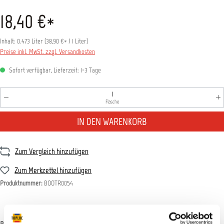
18,40 €*
Inhalt:
0.473 Liter
(
38,90 €
* / 1 Liter)
Preise inkl. MwSt. zzgl. Versandkosten
Sofort verfügbar, Lieferzeit: 1-3 Tage
Produkt Anzahl: Gib den gewünschten Wert ein oder benutz
Flasche
IN DEN WARENKORB
Zum Vergleich hinzufügen
Zum Merkzettel hinzufügen
Produktnummer:
BOOTR0054