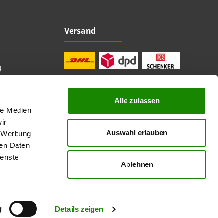
Versand
g
Alle zulassen
le Medien
professionelle Beratung
Top Marken
ir
Kauf auf Rechnung
Auswahl erlauben
, Werbung
sichere Bezahlung
Lieferzeit 1-3 Tage
ren Daten
kostenlose Rücksendung
ienste
Ablehnen
nicht anders angegeben.
g
Details zeigen