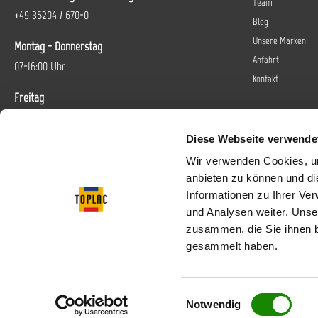
Team
+49 35204 / 670-0
Blog
Unsere Marken
Montag - Donnerstag
Anfahrt
07-16:00 Uhr
Kontakt
Freitag
07-14 Uhr
Diese Webseite verwende
Oder über unser
Kontaktformular
.
Wir verwenden Cookies, um
anbieten zu können und di
Vertrag widerrufen
Informationen zu Ihrer Ve
und Analysen weiter. Unse
Folgen Sie uns bei
zusammen, die Sie ihnen b
gesammelt haben.
Einwilligungsauswahl
* Alle Preise inkl. gese
Notwendig