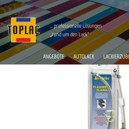
springen
Zur Hauptnavigation springen
BOOT & CARAVAN
Motorpflege & -Reparatur
Startseite
STAR BRITE GETRIEBEÖLSCHLAUCH 
… professionelle Lösungen
„rund um den Lack“
Bildergalerie überspringen
ANGEBOTE
AUTOLACK
LACKIERZUB