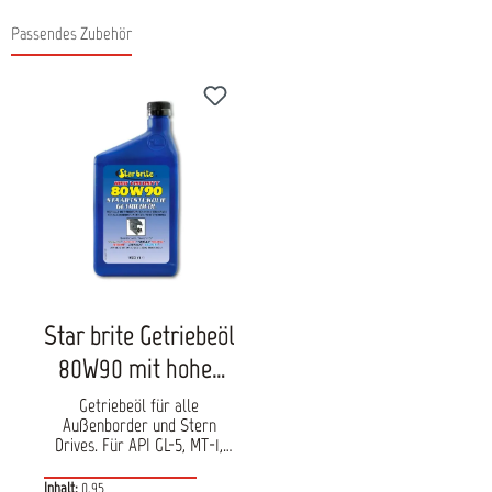
Passendes Zubehör
Produktgalerie überspringen
Star brite Getriebeöl
80W90 mit hoher
Viskosität
Getriebeöl für alle
Außenborder und Stern
Drives. Für API GL-5, MT-1,
SAE J-2360 und Mack GO-J.
Speziell ausgewählten
Inhalt:
0.95