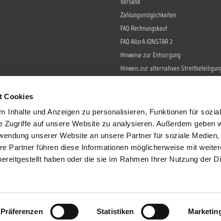
Versand
Zahlungsmöglichkeiten
FAQ Rechnungskauf
FAQ AllorA IONSTAR 2
Hinweise zur Entsorgung
Hinweis zur alternativen Streitbeteiligun
Retoure
Widerrufsrecht
t Cookies
Barrierefreiheit
 Inhalte und Anzeigen zu personalisieren, Funktionen für sozia
Datenschutz
e Zugriffe auf unsere Website zu analysieren. Außerdem geben w
AGB
rwendung unserer Website an unsere Partner für soziale Medien
re Partner führen diese Informationen möglicherweise mit weite
Impressum
ereitgestellt haben oder die sie im Rahmen Ihrer Nutzung der D
Sendungsverfolgung
tzl. Mehrwertsteuer zzgl.
Versandkosten
und ggf. Nachnahmegebühren, wenn 
Präferenzen
Statistiken
Marketin