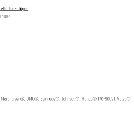
ettel hinzufügen
T011866
 von Mercruiser®, OMC®, Evinrude®, Johnson®, Honda® (70-90CV), Volvo®,