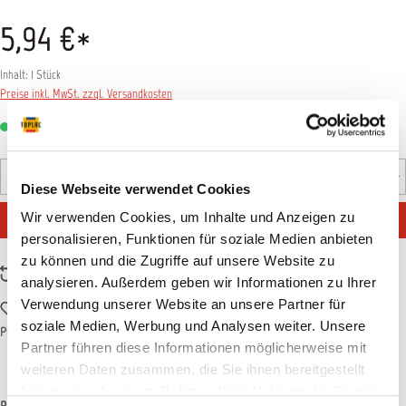
5,94 €*
Inhalt:
1 Stück
Preise inkl. MwSt. zzgl. Versandkosten
Sofort verfügbar, Lieferzeit: 1-3 Tage
Produkt Anzahl: Gib den gewünschten Wert ein oder benutz
PCK
Diese Webseite verwendet Cookies
IN DEN WARENKORB
Wir verwenden Cookies, um Inhalte und Anzeigen zu
personalisieren, Funktionen für soziale Medien anbieten
zu können und die Zugriffe auf unsere Website zu
Zum Vergleich hinzufügen
analysieren. Außerdem geben wir Informationen zu Ihrer
Verwendung unserer Website an unsere Partner für
Zum Merkzettel hinzufügen
soziale Medien, Werbung und Analysen weiter. Unsere
Produktnummer:
T011841
Partner führen diese Informationen möglicherweise mit
weiteren Daten zusammen, die Sie ihnen bereitgestellt
haben oder die sie im Rahmen Ihrer Nutzung der Dienste