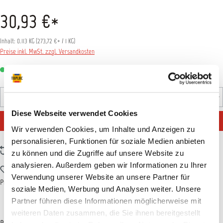
30,93 €*
Inhalt:
0.113 KG
(
273,72 €
* / 1 KG)
Preise inkl. MwSt. zzgl. Versandkosten
Sofort verfügbar, Lieferzeit: 1-3 Tage
Produkt Anzahl: Gib den gewünschten Wert ein oder benutz
Diese Webseite verwendet Cookies
IN DEN WARENKORB
Wir verwenden Cookies, um Inhalte und Anzeigen zu
personalisieren, Funktionen für soziale Medien anbieten
Zum Vergleich hinzufügen
zu können und die Zugriffe auf unsere Website zu
analysieren. Außerdem geben wir Informationen zu Ihrer
Zum Merkzettel hinzufügen
Verwendung unserer Website an unsere Partner für
Produktnummer:
T011912
soziale Medien, Werbung und Analysen weiter. Unsere
Partner führen diese Informationen möglicherweise mit
weiteren Daten zusammen, die Sie ihnen bereitgestellt