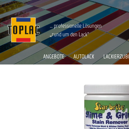
springen
Zur Hauptnavigation springen
BOOT & CARAVAN
Reiniger & Shampoo
Startseite
STAR BRITE SLIME & GRIME REMOV
… professionelle Lösungen
„rund um den Lack“
Bildergalerie überspringen
ANGEBOTE
AUTOLACK
LACKIERZUB