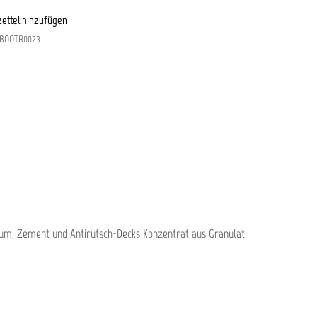
ettel hinzufügen
BOOTR0023
ium, Zement und Antirutsch-Decks Konzentrat aus Granulat.