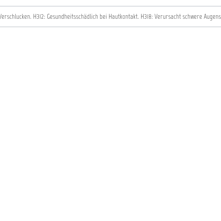
 Verschlucken.
H312: Gesundheitsschädlich bei Hautkontakt.
H318: Verursacht schwere Augen