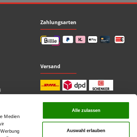
Zahlungsarten
Versand
g
Alle zulassen
le Medien
professionelle Beratung
Top Marken
ir
Kauf auf Rechnung
Auswahl erlauben
, Werbung
sichere Bezahlung