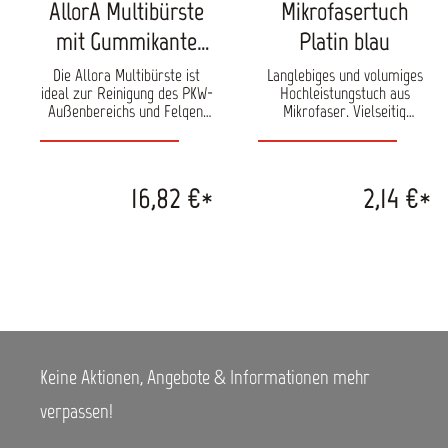
AllorA Multibürste
Mikrofasertuch
mit Gummikante
Platin blau
und weichen
Die Allora Multibürste ist
Langlebiges und volumiges
ideal zur Reinigung des PKW-
Hochleistungstuch aus
Borsten
Außenbereichs und Felgen.
Mikrofaser. Vielseitig
Besonders schonende und
einsetzbar im Haushalt oder
gründliche Reinigung
bei der Fahrzeugpflege. Das
aufgrund der weichen
Tuch bietet eine sehr hohe
Borsten und der
Aufnahmefähigkeit von
16,82 €*
2,14 €*
Gummikante. Maße: ca. 310 x
Schmutz und Wasser. Kann in
75 x 78mm
der Waschmaschine bis 40°C
gewaschen und in der
Maschine getrocknet werden.
Die Kanten sind für eine
längere Lebensdauer doppelt
vernäht. Größe: ca. 40 x 40
cm
Keine Aktionen, Angebote & Informationen mehr
verpassen!