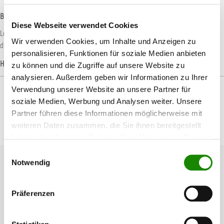
Beschreibung
Diese Webseite verwendet Cookies
Leicht und ungeheur robust, Verlängerung von 91 cm bis 183 cm. Hergestellt aus
Wir verwenden Cookies, um Inhalte und Anzeigen zu
dreifach eloxiertem hochwertigem Flugzeug-Alu…
Mehr
personalisieren, Funktionen für soziale Medien anbieten
Hersteller-Informationen
zu können und die Zugriffe auf unsere Website zu
analysieren. Außerdem geben wir Informationen zu Ihrer
Verwendung unserer Website an unsere Partner für
soziale Medien, Werbung und Analysen weiter. Unsere
Partner führen diese Informationen möglicherweise mit
weiteren Daten zusammen, die Sie ihnen bereitgestellt
Produktgalerie überspringen
Passendes Zubehör
haben oder die sie im Rahmen Ihrer Nutzung der Dienste
gesammelt haben.
Einwilligungsauswahl
Notwendig
Präferenzen