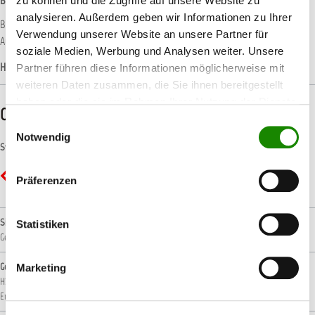
Beschreibung
zu können und die Zugriffe auf unsere Website zu
analysieren. Außerdem geben wir Informationen zu Ihrer
Beschreibung: Verhindert Korrosion wenn Innenbord- oder
Verwendung unserer Website an unsere Partner für
Außenbordmotoren für längere Zeit eingelagert werden. Die spezielle…
Mehr
soziale Medien, Werbung und Analysen weiter. Unsere
Hersteller-Informationen
Partner führen diese Informationen möglicherweise mit
weiteren Daten zusammen, die Sie ihnen bereitgestellt
haben oder die sie im Rahmen Ihrer Nutzung der Dienste
CLP-/REACH-Hinweise
gesammelt haben.
Einwilligungsauswahl
Notwendig
Symbole
GHS02 - Flamme: Entzündbar
Präferenzen
Signalwort
Statistiken
Gefahr!
Gefahrenhinweise
Marketing
H222: Extrem entzündbares Aerosol.
H229: Behälter steht unter Druck: Kann bei
Erwärmung bersten.