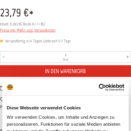
23,79 €*
Inhalt:
0.283 KG
(
84,06 €
* / 1 KG)
Preise inkl. MwSt. zzgl. Versandkosten
Versandfertig in 14 Tagen, Lieferzeit 5-7 Tage
Produkt Anzahl: Gib den gewünschten Wert ein oder benutz
Dose
IN DEN WARENKORB
Zum Vergleich hinzufügen
Zum Merkzettel hinzufügen
Produktnummer:
T011911
Diese Webseite verwendet Cookies
Wir verwenden Cookies, um Inhalte und Anzeigen zu
personalisieren, Funktionen für soziale Medien anbieten