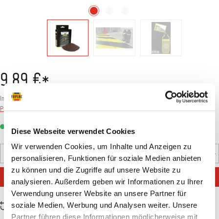
9,89 €*
Inhalt:
0.2 KG
(
49,45 €
* / 1 KG)
Preise inkl. MwSt. zzgl. Versandkosten
Sofort verfügbar, Lieferzeit: 1-3 Tage
Diese Webseite verwendet Cookies
Wir verwenden Cookies, um Inhalte und Anzeigen zu
Produkt Anzahl: Gib den gewünschten Wert ein oder benutz
personalisieren, Funktionen für soziale Medien anbieten
Pack
zu können und die Zugriffe auf unsere Website zu
IN DEN WARENKORB
analysieren. Außerdem geben wir Informationen zu Ihrer
Verwendung unserer Website an unsere Partner für
soziale Medien, Werbung und Analysen weiter. Unsere
Zum Vergleich hinzufügen
Partner führen diese Informationen möglicherweise mit