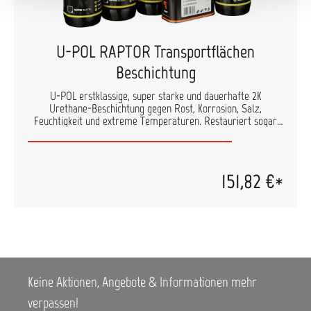
U-POL RAPTOR Transportflächen
Beschichtung
U-POL erstklassige, super starke und dauerhafte 2K
Urethane-Beschichtung gegen Rost, Korrosion, Salz,
Feuchtigkeit und extreme Temperaturen. Restauriert sogar
die am meisten abgenutzten und unebenen Ladeflächen oder
Lkw-Boden zu dem vormaligen Finish. Trocknet besonders
schnell und gewährleistet kratz- und fleckenfeste Oberfläche,
die UV-resistent ist. Starke Haftung, wasserfest, flexibel, hilft
151,82 €*
Geräusche und Erschütterungen abschwächen. Zu beachten:
Das einfärbbare Raptor Kit ist nicht als kratzfester Klarlack
einsetzbar,da das Material semitransparent und nicht klar ist.
Raptor transparent kann nur eingefärbt verwendet werden,
bei Verwendung als Klarlack ohne Farbpigment entsteht eine
milchige Lackschicht.
Keine Aktionen, Angebote & Informationen mehr
verpassen!