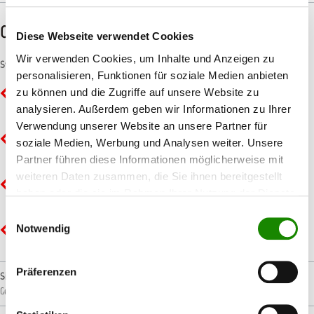
CLP-/REACH-Hinweise
Diese Webseite verwendet Cookies
Wir verwenden Cookies, um Inhalte und Anzeigen zu
Symbole
personalisieren, Funktionen für soziale Medien anbieten
zu können und die Zugriffe auf unsere Website zu
GHS02 - Flamme: Entzündbar
analysieren. Außerdem geben wir Informationen zu Ihrer
Verwendung unserer Website an unsere Partner für
GHS05 - Ätzwirkung: Korrosiv
soziale Medien, Werbung und Analysen weiter. Unsere
Partner führen diese Informationen möglicherweise mit
weiteren Daten zusammen, die Sie ihnen bereitgestellt
GHS07 - Ausrufezeichen: Gesundheitsgefahr
haben oder die sie im Rahmen Ihrer Nutzung der Dienste
gesammelt haben.
Einwilligungsauswahl
Notwendig
GHS08 - Gesundheitsgefahr: Ernste Gesundheitsgefahr
Präferenzen
Signalwort
Gefahr!