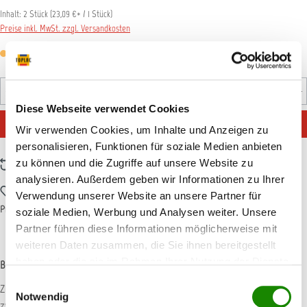
Inhalt:
2 Stück
(
23,09 €
* / 1 Stück)
Preise inkl. MwSt. zzgl. Versandkosten
Versandfertig in 7 Tagen, Lieferzeit 1-3 Tage
Produkt Anzahl: Gib den gewünschten Wert ein oder benutz
Diese Webseite verwendet Cookies
IN DEN WARENKORB
Wir verwenden Cookies, um Inhalte und Anzeigen zu
personalisieren, Funktionen für soziale Medien anbieten
zu können und die Zugriffe auf unsere Website zu
Zum Vergleich hinzufügen
analysieren. Außerdem geben wir Informationen zu Ihrer
Zum Merkzettel hinzufügen
Verwendung unserer Website an unsere Partner für
Produktnummer:
Liqui6245
soziale Medien, Werbung und Analysen weiter. Unsere
Partner führen diese Informationen möglicherweise mit
weiteren Daten zusammen, die Sie ihnen bereitgestellt
haben oder die sie im Rahmen Ihrer Nutzung der Dienste
Beschreibung
gesammelt haben.
Einwilligungsauswahl
ZUGGRIFFE 1 PAAR MIT DRAHT GEDREHT Scheibenausbauset bestehend aus
Notwendig
zwei Haltegriffen und Schneidedraht gedreht Einsatz: F…
Mehr