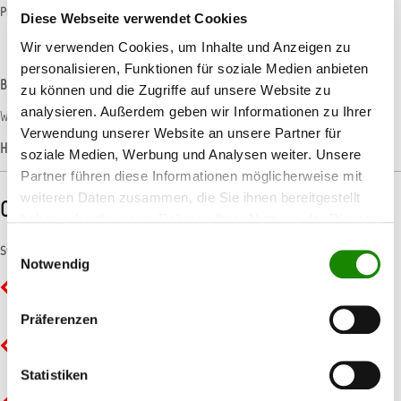
Produktnummer:
11ALLL123
Diese Webseite verwendet Cookies
Wir verwenden Cookies, um Inhalte und Anzeigen zu
personalisieren, Funktionen für soziale Medien anbieten
Beschreibung
zu können und die Zugriffe auf unsere Website zu
analysieren. Außerdem geben wir Informationen zu Ihrer
Wasserbasis Mischlack für AllorA Spot-Repair-System Mittelblau
Verwendung unserer Website an unsere Partner für
Hersteller-Informationen
soziale Medien, Werbung und Analysen weiter. Unsere
Partner führen diese Informationen möglicherweise mit
weiteren Daten zusammen, die Sie ihnen bereitgestellt
CLP-/REACH-Hinweise
haben oder die sie im Rahmen Ihrer Nutzung der Dienste
gesammelt haben.
Einwilligungsauswahl
Symbole
Notwendig
GHS02 - Flamme: Entzündbar
Präferenzen
GHS05 - Ätzwirkung: Korrosiv
Statistiken