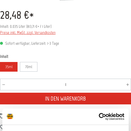
28,48 €*
Inhalt:
0.035 Liter
(
813,71 €
* / 1 Liter)
Preise inkl. MwSt. zzgl. Versandkosten
Sofort verfügbar, Lieferzeit: 1-3 Tage
auswählen
Inhalt
35ml
70ml
Produkt Anzahl: Gib den gewünschten Wert ein oder benutz
IN DEN WARENKORB
Zum Vergleich hinzufügen
Zum Merkzettel hinzufügen