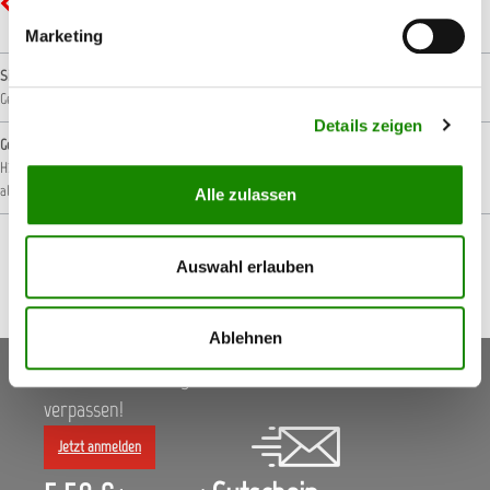
GHS07 - Ausrufezeichen: Gesundheitsgefahr
Marketing
Signalwort
Gefahr!
Details zeigen
Gefahrenhinweise
H226: Flüssigkeit und Dampf entzündbar.
H315: Verursacht Hautreizungen.
H317: Kann
allergische Hautreaktionen verursachen.
H318: Verursacht schwere Augenschäden.
Alle zulassen
Auswahl erlauben
Ablehnen
Keine Aktionen, Angebote & Informationen mehr
verpassen!
Jetzt anmelden