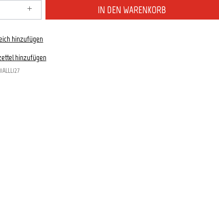
zahl: Gib den gewünschten Wert ein oder benutze die S
IN DEN WARENKORB
eich hinzufügen
ettel hinzufügen
11ALLL127