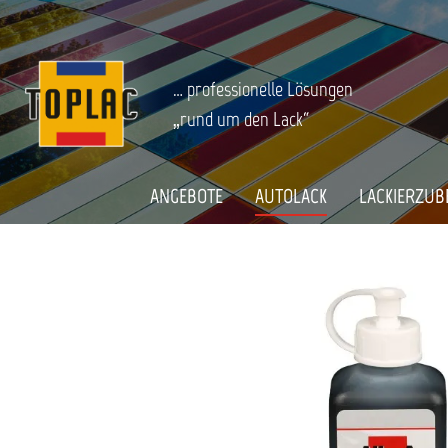
springen
Zur Hauptnavigation springen
AUTOLACK
Spot Repair
Spot-Repair-Farben
Startseite
ALLORA BASISFARBE WB-A-926
… professionelle Lösungen
„rund um den Lack“
Bildergalerie überspringen
ANGEBOTE
AUTOLACK
LACKIERZUB