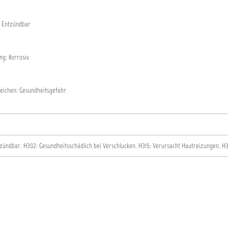
 Entzündbar
g: Korrosiv
eichen: Gesundheitsgefahr
tzündbar.
H302: Gesundheitsschädlich bei Verschlucken.
H315: Verursacht Hautreizungen.
H3