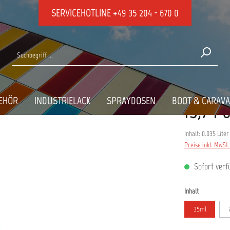
SERVICEHOTLINE
+49 35 204 - 670 0
EHÖR
INDUSTRIELACK
SPRAYDOSEN
BOOT & CARAV
15,74 
Inhalt:
0.035 Lite
Preise inkl. MwSt
Sofort verfü
auswählen
Inhalt
35ml