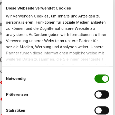
Produktnummer:
11ALLL130
Diese Webseite verwendet Cookies
Wir verwenden Cookies, um Inhalte und Anzeigen zu
personalisieren, Funktionen für soziale Medien anbieten
Beschreibung
zu können und die Zugriffe auf unsere Website zu
Wasserbasis Mischlack für AllorA Spot-Repair-System Silber Super fein
analysieren. Außerdem geben wir Informationen zu Ihrer
Verwendung unserer Website an unsere Partner für
Hersteller-Informationen
soziale Medien, Werbung und Analysen weiter. Unsere
Partner führen diese Informationen möglicherweise mit
CLP-/REACH-Hinweise
weiteren Daten zusammen, die Sie ihnen bereitgestellt
haben oder die sie im Rahmen Ihrer Nutzung der Dienste
gesammelt haben.
Symbole
Einwilligungsauswahl
Notwendig
GHS02 - Flamme: Entzündbar
Präferenzen
GHS05 - Ätzwirkung: Korrosiv
Statistiken