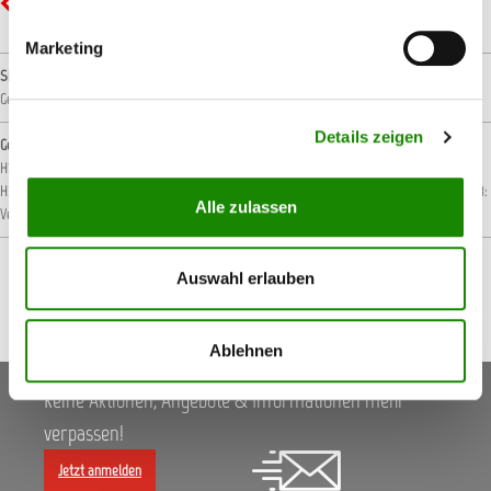
GHS07 - Ausrufezeichen: Gesundheitsgefahr
Marketing
Signalwort
Gefahr!
Details zeigen
Gefahrenhinweise
H226: Flüssigkeit und Dampf entzündbar.
H302: Gesundheitsschädlich bei Verschlucken.
H315: Verursacht Hautreizungen.
H317: Kann allergische Hautreaktionen verursachen.
H318:
Alle zulassen
Verursacht schwere Augenschäden.
Auswahl erlauben
Ablehnen
Keine Aktionen, Angebote & Informationen mehr
verpassen!
Jetzt anmelden