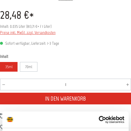
28,48 €*
Inhalt:
0.035 Liter
(
813,71 €
* / 1 Liter)
Preise inkl. MwSt. zzgl. Versandkosten
Sofort verfügbar, Lieferzeit: 1-3 Tage
auswählen
Inhalt
35ml
70ml
Produkt Anzahl: Gib den gewünschten Wert ein oder benutz
IN DEN WARENKORB
Zum Vergleich hinzufügen
Zum Merkzettel hinzufügen