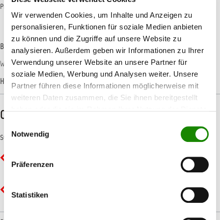
Produktnummer:
11ALLL134
Wir verwenden Cookies, um Inhalte und Anzeigen zu
personalisieren, Funktionen für soziale Medien anbieten
zu können und die Zugriffe auf unsere Website zu
Beschreibung
analysieren. Außerdem geben wir Informationen zu Ihrer
Verwendung unserer Website an unsere Partner für
Wasserbasis Mischlack für AllorA Spot-Repair-System Medium Silber
soziale Medien, Werbung und Analysen weiter. Unsere
Hersteller-Informationen
Partner führen diese Informationen möglicherweise mit
weiteren Daten zusammen, die Sie ihnen bereitgestellt
haben oder die sie im Rahmen Ihrer Nutzung der Dienste
CLP-/REACH-Hinweise
gesammelt haben.
Einwilligungsauswahl
Notwendig
Symbole
GHS02 - Flamme: Entzündbar
Präferenzen
GHS07 - Ausrufezeichen: Gesundheitsgefahr
Statistiken