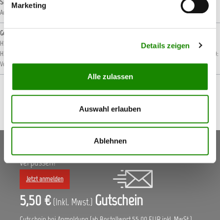
Signalwort
Marketing
Achtung!
Gefahrenhinweise
H226: Flüssigkeit und Dampf entzündbar.
H302: Gesundheitsschädlich bei Verschlucken.
Details zeigen
H315: Verursacht Hautreizungen.
H317: Kann allergische Hautreaktionen verursachen.
H319:
Verursacht schwere Augenreizung.
Alle zulassen
Auswahl erlauben
Ablehnen
Keine Aktionen, Angebote & Informationen mehr
verpassen!
Jetzt anmelden
5,50 €
Gutschein
(Inkl. Mwst.)
Gutschein bei Anmeldung (ab Bestellwert 55,00 EUR inkl. MwSt.)