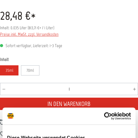
28,48 €*
Inhalt:
0.035 Liter
(
813,71 €
* / 1 Liter)
Preise inkl. MwSt. zzgl. Versandkosten
Sofort verfügbar, Lieferzeit: 1-3 Tage
auswählen
Inhalt
35ml
70ml
Produkt Anzahl: Gib den gewünschten Wert ein oder benutz
IN DEN WARENKORB
Zum Vergleich hinzufügen
Zum Merkzettel hinzufügen
Diese Webseite verwendet Cookies