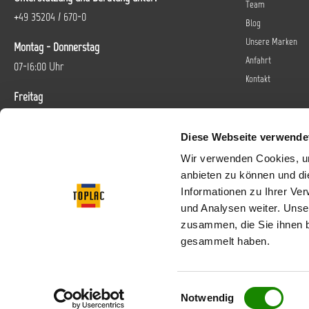
Team
+49 35204 / 670-0
Blog
Unsere Marken
Montag - Donnerstag
Anfahrt
07-16:00 Uhr
Kontakt
Freitag
07-14 Uhr
Diese Webseite verwende
Oder über unser
Kontaktformular
.
Wir verwenden Cookies, um
anbieten zu können und di
Vertrag widerrufen
Informationen zu Ihrer Ve
und Analysen weiter. Unse
Folgen Sie uns bei
zusammen, die Sie ihnen b
gesammelt haben.
Einwilligungsauswahl
* Alle Preise inkl. gese
Notwendig