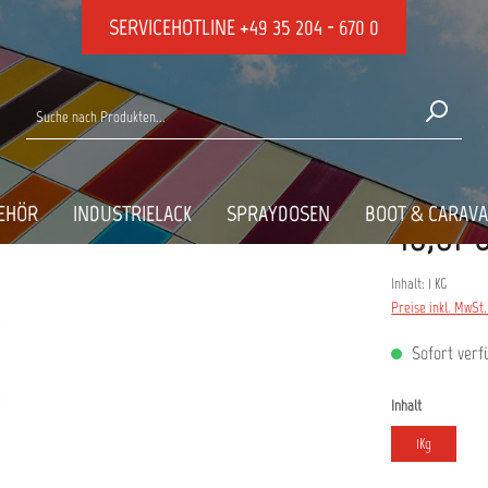
SERVICEHOTLINE
+49 35 204 - 670 0
EHÖR
INDUSTRIELACK
SPRAYDOSEN
BOOT & CARAV
40,61 
Inhalt:
1 KG
Preise inkl. MwSt
Sofort verfü
auswählen
Inhalt
1Kg