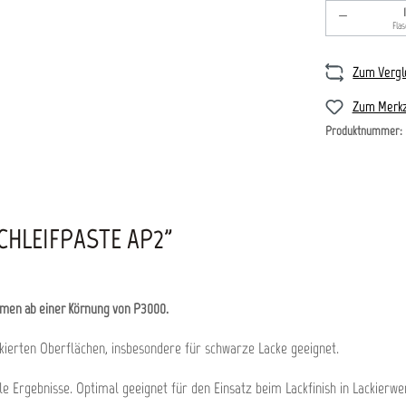
Produkt An
Fla
Zum Vergl
Zum Merkz
Produktnummer:
HLEIFPASTE AP2"
mmen ab einer Körnung von P3000.
ckierten Oberflächen, insbesondere für schwarze Lacke geeignet.
rgebnisse. Optimal geeignet für den Einsatz beim Lackfinish in Lackierwerks