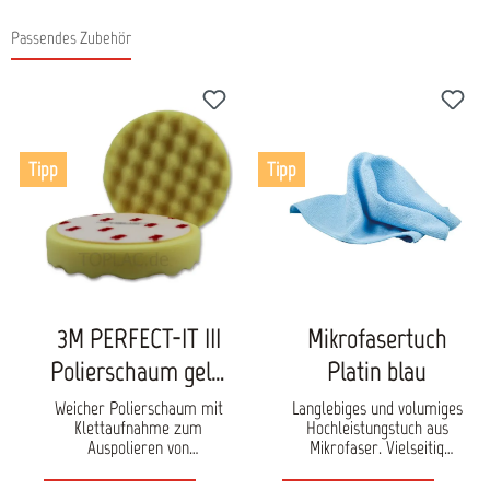
Passendes Zubehör
Produktgalerie überspringen
Tipp
Tipp
3M PERFECT-IT III
Mikrofasertuch
Polierschaum gelb,
Platin blau
gewaffelt
Weicher Polierschaum mit
Langlebiges und volumiges
Klettaufnahme zum
Hochleistungstuch aus
Auspolieren von
Mikrofaser. Vielseitig
Mikrokratzern auf lackierten
einsetzbar im Haushalt oder
Oberflächen. Die gewaffelte
bei der Fahrzeugpflege. Das