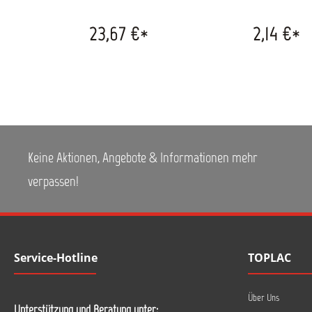
Struktur gewährleistet
Tuch bietet eine sehr hohe
Kühlung der Oberfläche
Aufnahmefähigkeit von
23,67 €*
2,14 €*
während des Polierens und
Schmutz und Wasser. Kann in
schont somit den Lack. Der
der Waschmaschine bis 40°C
besonders offenporige
gewaschen und in der
Schaum nimmt Polituren
Maschine getrocknet werden.
optimal auf und überzeugt in
Die Kanten sind für eine
Verbindung mit 3M Polituren
längere Lebensdauer doppelt
durch perfekte Ergebnisse.
vernäht. Größe: ca. 40 x 40
cm
Keine Aktionen, Angebote & Informationen mehr
verpassen!
Service-Hotline
TOPLAC
Über Uns
Unterstützung und Beratung unter: