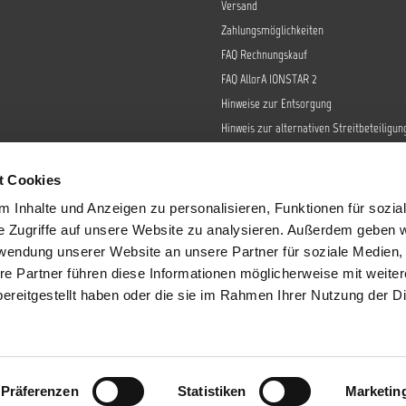
Versand
Zahlungsmöglichkeiten
FAQ Rechnungskauf
FAQ AllorA IONSTAR 2
Hinweise zur Entsorgung
Hinweis zur alternativen Streitbeteiligun
Retoure
Widerrufsrecht
t Cookies
Barrierefreiheit
 Inhalte und Anzeigen zu personalisieren, Funktionen für sozia
Datenschutz
e Zugriffe auf unsere Website zu analysieren. Außerdem geben w
AGB
rwendung unserer Website an unsere Partner für soziale Medien
re Partner führen diese Informationen möglicherweise mit weite
Impressum
ereitgestellt haben oder die sie im Rahmen Ihrer Nutzung der D
Sendungsverfolgung
tzl. Mehrwertsteuer zzgl.
Versandkosten
und ggf. Nachnahmegebühren, wenn 
Präferenzen
Statistiken
Marketin