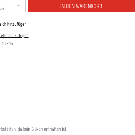
zahl: Gib den gewünschten Wert ein oder benutze die S
IN DEN WARENKORB
sche
eich hinzufügen
ettel hinzufügen
11ALLP014
tätten, da kein Silikon enthalten ist.