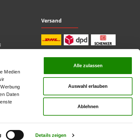
Versand
g
Alle zulassen
le Medien
professionelle Beratung
Top Marken
ir
Kauf auf Rechnung
Auswahl erlauben
, Werbung
sichere Bezahlung
Lieferzeit 1-3 Tage
ren Daten
kostenlose Rücksendung
ienste
Ablehnen
nicht anders angegeben.
g
Details zeigen