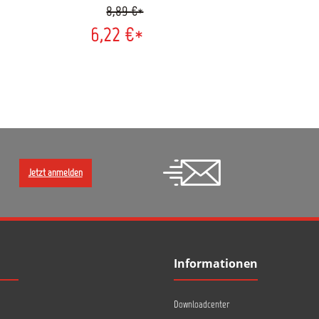
8,89 €*
Oberflächen. Zur
profesionellen Verarbeitung
6,22 €*
von Feinschleifpasten und
Polituren. Sorgt durch die
gewaffelte Struktur für eine
bessere Lüftung und Kühlung
beim Polieren und schont
dadurch den Lack. Der
offenporige Schaum nimmt
Polituren gleichmäßig auf
und erzeugt ein ebenes
Schliffbild. Mit
Klettaufnahme.
Jetzt anmelden
Maschinenwaschbar.
Verpackung: einzeln oder als
5er Pack zum Vorteilspreis
Informationen
Downloadcenter