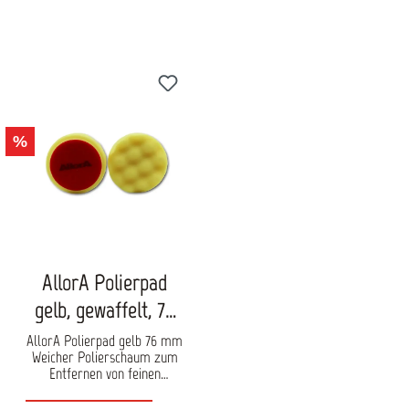
%
AllorA Polierpad
gelb, gewaffelt, 76
mm
AllorA Polierpad gelb 76 mm
Weicher Polierschaum zum
Entfernen von feinen
Schleifkratzern und
Hologrammen auf lackierten