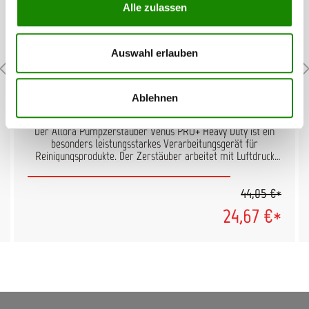
Alle zulassen
Auswahl erlauben
AllorA Pumpzerstäuber Venus PRO+
Ablehnen
HEAVY DUTY
Der Allora Pumpzerstäuber Venus PRO+ Heavy Duty ist ein
besonders leistungsstarkes Verarbeitungsgerät für
Reinigungsprodukte. Der Zerstäuber arbeitet mit Luftdruck
und verteilt die Reinigungsflüssigkeit gleichmäßig und
zuverlässig. Für den nötigen Druck sorgt die eingebaute
44,05 €*
Pumpe im inneren der Flasche, dieser wird dann durch das
Überdruckventil reguliert. Eigenschaften: Grad der
24,67 €*
Zerstäubung mit Düse einstellbar durch die Skala am
Zerstäuber ist das Mischen von Reinigungsmitteln besonders
einfach lange Lebensdauer durch die hochwertige und robuste
Verarbeitung Inhalt: 1,5L Es gibt den Allora Pumpzerstäuber
Venus PRO+ Heavy Duty in 2 Ausführungen: Rot: für stark
säurehaltige Reinigungsmittel Blau: für stark alkalische
Reinigungsmittel (Laugen) Die verschiedenen farblichen
Ausführungen sind ideal zur besseren Unterscheidung der