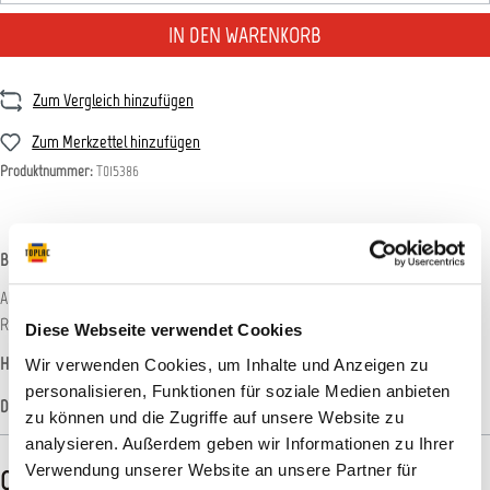
IN DEN WARENKORB
Zum Vergleich hinzufügen
Zum Merkzettel hinzufügen
Produktnummer:
T015386
Beschreibung
AllorA Multi Clean AR200 ist ein sehr ergiebiger, alkalischer, schaumstarker
Reiniger auf der Basis nichtionischer Tenside,…
Mehr
Diese Webseite verwendet Cookies
Hersteller-Informationen
Wir verwenden Cookies, um Inhalte und Anzeigen zu
personalisieren, Funktionen für soziale Medien anbieten
Datenblätter
zu können und die Zugriffe auf unsere Website zu
analysieren. Außerdem geben wir Informationen zu Ihrer
Verwendung unserer Website an unsere Partner für
CLP-/REACH-Hinweise