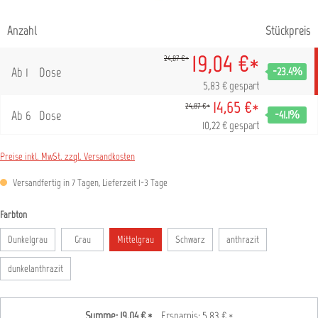
Anzahl
Stückpreis
19,04 €*
24,87 €*
Ab
1
Dose
-23.4
%
5,83 € gespart
14,65 €*
24,87 €*
Ab
6
Dose
-41.1
%
10,22 € gespart
Preise inkl. MwSt. zzgl. Versandkosten
Versandfertig in 7 Tagen, Lieferzeit 1-3 Tage
auswählen
Farbton
Dunkelgrau
Grau
Mittelgrau
Schwarz
anthrazit
dunkelanthrazit
Summe:
19,04 €
*
Ersparnis:
5,83 €
*