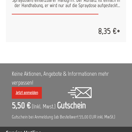
Spraydosen) einsetzbarer Handgriff. Der Aufsatz ist einfach in
der Handhabung, er wird nur auf die Spraydose aufgesteckt
und kann dann ähnlich wie eine Lackierpistole verwendet
werden. Die Vorteile im Überblick: die Sprühhilfe erleichtert
das Lackieren von schwer zugänglichen Stellen der Aufsatz
liegt sehr gut in der Hand und gibt dadurch Sicherheit beim
8,35 €*
Lackieren Produkt ist aus Kunststoff und "Made in Germany"
Keine Aktionen, Angebote & Informationen mehr
verpassen!
Jetzt anmelden
5,50 €
Gutschein
(Inkl. Mwst.)
Gutschein bei Anmeldung (ab Bestellwert 55,00 EUR inkl. MwSt.)