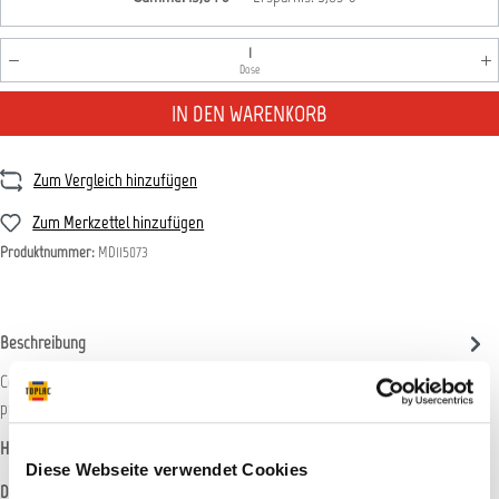
Produkt Anzahl: Gib den gewünschten Wert ein oder benutz
Dose
IN DEN WARENKORB
Zum Vergleich hinzufügen
Zum Merkzettel hinzufügen
Produktnummer:
MD115073
Beschreibung
ColorMatic Kunststoffspray ermöglicht durch den hervorragenden Verlauf, die
professionelle Breitstrahlzerstäubung und die ho…
Mehr
Hersteller-Informationen
Diese Webseite verwendet Cookies
Datenblätter