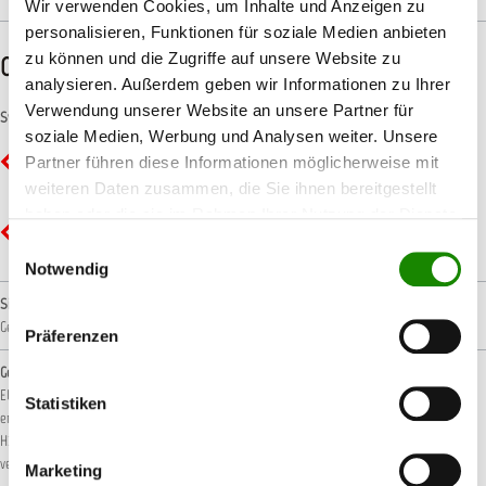
Wir verwenden Cookies, um Inhalte und Anzeigen zu
personalisieren, Funktionen für soziale Medien anbieten
zu können und die Zugriffe auf unsere Website zu
CLP-/REACH-Hinweise
analysieren. Außerdem geben wir Informationen zu Ihrer
Verwendung unserer Website an unsere Partner für
Symbole
soziale Medien, Werbung und Analysen weiter. Unsere
GHS02 - Flamme: Entzündbar
Partner führen diese Informationen möglicherweise mit
weiteren Daten zusammen, die Sie ihnen bereitgestellt
haben oder die sie im Rahmen Ihrer Nutzung der Dienste
GHS07 - Ausrufezeichen: Gesundheitsgefahr
gesammelt haben.
Einwilligungsauswahl
Notwendig
Signalwort
Gefahr!
Präferenzen
Gefahrenhinweise
EUH066: Wiederholter Kontakt kann zu spröder oder rissiger Haut führen.
H222: Extrem
Statistiken
entzündbares Aerosol.
H229: Behälter steht unter Druck: Kann bei Erwärmung bersten.
H319: Verursacht schwere Augenreizung.
H336: Kann Schläfrigkeit und Benommenheit
verursachen.
Marketing