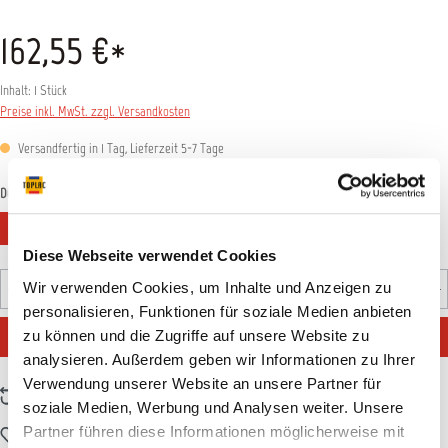
162,55 €*
Inhalt:
1 Stück
Preise inkl. MwSt. zzgl. Versandkosten
Versandfertig in 1 Tag, Lieferzeit 5-7 Tage
auswählen
Düsengröße
1,4 mm
1,6 mm
1,8 mm
2,0 mm
Diese Webseite verwendet Cookies
Produkt Anzahl: Gib den gewünschten Wert ein oder benutz
Wir verwenden Cookies, um Inhalte und Anzeigen zu
Stück
personalisieren, Funktionen für soziale Medien anbieten
IN DEN WARENKORB
zu können und die Zugriffe auf unsere Website zu
analysieren. Außerdem geben wir Informationen zu Ihrer
Verwendung unserer Website an unsere Partner für
Zum Vergleich hinzufügen
soziale Medien, Werbung und Analysen weiter. Unsere
Partner führen diese Informationen möglicherweise mit
Zum Merkzettel hinzufügen