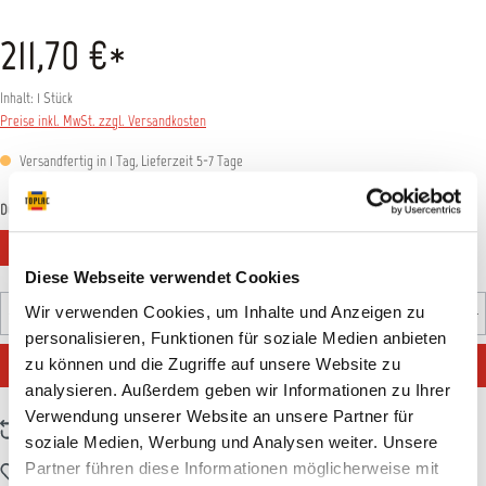
211,70 €*
Inhalt:
1 Stück
Preise inkl. MwSt. zzgl. Versandkosten
Versandfertig in 1 Tag, Lieferzeit 5-7 Tage
auswählen
Düsengröße
1,4 mm
1,7 mm
1,9 mm
2,1 mm
Diese Webseite verwendet Cookies
Produkt Anzahl: Gib den gewünschten Wert ein oder benutz
Wir verwenden Cookies, um Inhalte und Anzeigen zu
Stück
personalisieren, Funktionen für soziale Medien anbieten
IN DEN WARENKORB
zu können und die Zugriffe auf unsere Website zu
analysieren. Außerdem geben wir Informationen zu Ihrer
Verwendung unserer Website an unsere Partner für
Zum Vergleich hinzufügen
soziale Medien, Werbung und Analysen weiter. Unsere
Partner führen diese Informationen möglicherweise mit
Zum Merkzettel hinzufügen