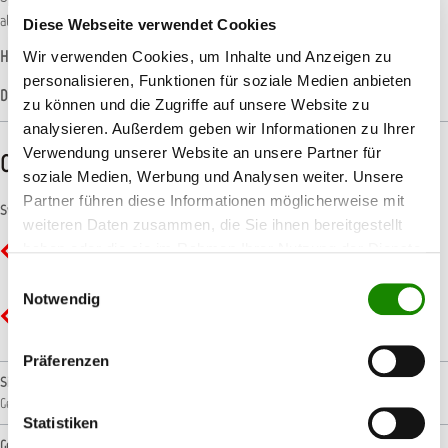
aller Art; besonders wirkungsvoll in Verbindung m…
Mehr
Diese Webseite verwendet Cookies
Hersteller-Informationen
Wir verwenden Cookies, um Inhalte und Anzeigen zu
personalisieren, Funktionen für soziale Medien anbieten
Datenblätter
zu können und die Zugriffe auf unsere Website zu
analysieren. Außerdem geben wir Informationen zu Ihrer
Verwendung unserer Website an unsere Partner für
CLP-/REACH-Hinweise
soziale Medien, Werbung und Analysen weiter. Unsere
Partner führen diese Informationen möglicherweise mit
Symbole
weiteren Daten zusammen, die Sie ihnen bereitgestellt
haben oder die sie im Rahmen Ihrer Nutzung der Dienste
GHS02 - Flamme: Entzündbar
gesammelt haben.
Einwilligungsauswahl
Notwendig
GHS07 - Ausrufezeichen: Gesundheitsgefahr
Präferenzen
Signalwort
Gefahr!
Statistiken
Gefahrenhinweise