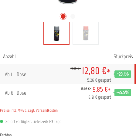
Anzahl
Stückpreis
12,80 €*
18,06 €*
Ab
1
Dose
-29.1
%
5,26 € gespart
9,85 €*
18,06 €*
Ab
6
Dose
-45.5
%
8,21 € gespart
Preise inkl. MwSt. zzgl. Versandkosten
Sofort verfügbar, Lieferzeit: 1-3 Tage
auswählen
Farbton