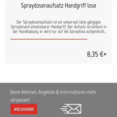
Spraydosenaufsatz Handgriff lose
Der Spraydosenaufsatz ist ein universell (alle gängigen
Spraydosen) einsetzbarer Handgriff. Der Aufsatz ist einfach in
der Handhabung, er wird nur auf die Spraydose aufgesteckt
und kann dann ähnlich wie eine Lackierpistole verwendet
werden. Die Vorteile im Überblick: die Sprühhilfe erleichtert
das Lackieren von schwer zugänglichen Stellen der Aufsatz
liegt sehr gut in der Hand und gibt dadurch Sicherheit beim
8,35 €*
Lackieren Produkt ist aus Kunststoff und "Made in Germany"
Keine Aktionen, Angebote & Informationen mehr
verpassen!
Jetzt anmelden