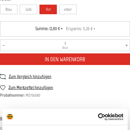
Blau
Gelb
Rot
silber
Summe:
12,80 €
*
Ersparnis:
5,26 €
*
Produkt Anzahl: Gib den gewünschten Wert ein oder benutz
Dose
IN DEN WARENKORB
Zum Vergleich hinzufügen
Zum Merkzettel hinzufügen
Produktnummer:
MD706080
Beschreibung
Sportliche Effektlackierung der Bremssättel an Automobilen und Motorrädern