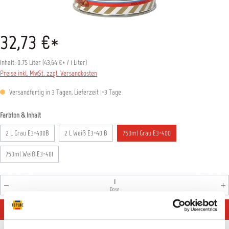
32,73 €*
Inhalt:
0.75 Liter
(
43,64 €
* / 1 Liter)
Preise inkl. MwSt. zzgl. Versandkosten
Versandfertig in 3 Tagen, Lieferzeit 1-3 Tage
auswählen
Farbton & Inhalt
2 L Grau E3-400B
2 L Weiß E3-401B
750ml Grau E3-400
750ml Weiß E3-401
Produkt Anzahl: Gib den gewünschten Wert ein oder benutz
Dose
IN DEN WARENKORB