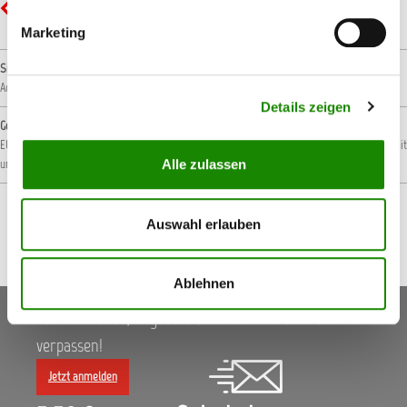
GHS02 - Flamme: Entzündbar
Marketing
Signalwort
Achtung!
Details zeigen
Gefahrenhinweise
EUH066: Wiederholter Kontakt kann zu spröder oder rissiger Haut führen.
H226: Flüssigkeit
und Dampf entzündbar.
Alle zulassen
Auswahl erlauben
Ablehnen
Keine Aktionen, Angebote & Informationen mehr
verpassen!
Jetzt anmelden