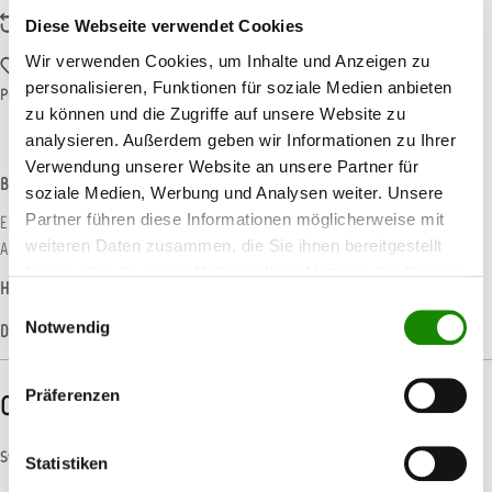
Zum Vergleich hinzufügen
Diese Webseite verwendet Cookies
Wir verwenden Cookies, um Inhalte und Anzeigen zu
Zum Merkzettel hinzufügen
personalisieren, Funktionen für soziale Medien anbieten
Produktnummer:
T012377
zu können und die Zugriffe auf unsere Website zu
analysieren. Außerdem geben wir Informationen zu Ihrer
Verwendung unserer Website an unsere Partner für
Beschreibung
soziale Medien, Werbung und Analysen weiter. Unsere
Partner führen diese Informationen möglicherweise mit
Ein stark ölwiderstandsfähiger Einkomponenten Decklack auf Basis eines
weiteren Daten zusammen, die Sie ihnen bereitgestellt
Alkydharzes. Zu verwenden über geeignete Grundieranst…
Mehr
haben oder die sie im Rahmen Ihrer Nutzung der Dienste
Hersteller-Informationen
gesammelt haben.
Einwilligungsauswahl
Notwendig
Datenblätter
Präferenzen
CLP-/REACH-Hinweise
Symbole
Statistiken