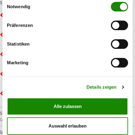
Einwilligungsauswahl
Symbole
Notwendig
GHS02 - Flamme: Entzündbar
Präferenzen
GHS05 - Ätzwirkung: Korrosiv
Statistiken
GHS07 - Ausrufezeichen: Gesundheitsgefahr
Marketing
GHS08 - Gesundheitsgefahr: Ernste Gesundheitsgefahr
Details zeigen
GHS09 - Umwelt: Umweltgefährlich
Alle zulassen
Signalwort
Gefahr!
Auswahl erlauben
Gefahrenhinweise