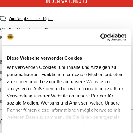
IN DEN WARENKORB
Zum Vergleich hinzufügen
Zum Merkzettel hinzufügen
Produktnummer:
BOOTF0460
Diese Webseite verwendet Cookies
Beschreibung
Wir verwenden Cookies, um Inhalte und Anzeigen zu
Biozidprodukte vorsichtig verwenden. Vor Gebrauch stets Etikett und
personalisieren, Funktionen für soziale Medien anbieten
Produktinformationen lesen! Reg. Nummer: N-74891 Epifa…
Mehr
zu können und die Zugriffe auf unsere Website zu
analysieren. Außerdem geben wir Informationen zu Ihrer
Hersteller-Informationen
Verwendung unserer Website an unsere Partner für
Datenblätter
soziale Medien, Werbung und Analysen weiter. Unsere
Partner führen diese Informationen möglicherweise mit
weiteren Daten zusammen, die Sie ihnen bereitgestellt
CLP-/REACH-Hinweise
haben oder die sie im Rahmen Ihrer Nutzung der Dienste
gesammelt haben.