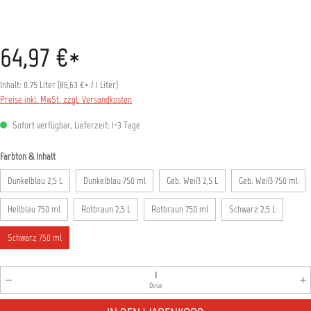
64,97 €*
Inhalt:
0.75 Liter
(
86,63 €
* / 1 Liter)
Preise inkl. MwSt. zzgl. Versandkosten
Sofort verfügbar, Lieferzeit: 1-3 Tage
auswählen
Farbton & Inhalt
Dunkelblau 2,5 L
Dunkelblau 750 ml
Geb. Weiß 2,5 L
Geb. Weiß 750 ml
Hellblau 750 ml
Rotbraun 2,5 L
Rotbraun 750 ml
Schwarz 2,5 L
Schwarz 750 ml
Produkt Anzahl: Gib den gewünschten Wert ein oder benutz
Dose