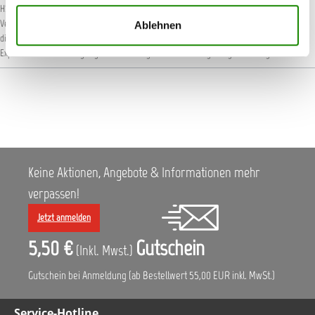
H226: Flüssigkeit und Dampf entzündbar.
H315: Verursacht Hautreizungen.
H318:
Verursacht schwere Augenschäden.
H332: Gesundheitsschädlich bei Einatmen.
H335: Kann
Ablehnen
die Atemwege reizen.
H373: Kann die Organe schädigen bei längerer oder wiederholter
Exposition .
H410: Sehr giftig für Wasserorganismen mit langfristiger Wirkung.
Keine Aktionen, Angebote & Informationen mehr
verpassen!
Jetzt anmelden
5,50 €
Gutschein
(Inkl. Mwst.)
Gutschein bei Anmeldung (ab Bestellwert 55,00 EUR inkl. MwSt.)
Service-Hotline