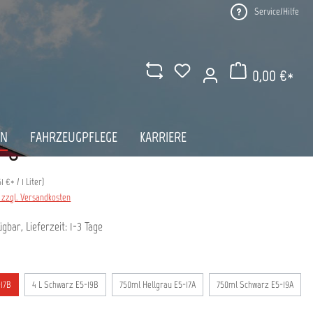
Service/Hilfe
0,00 €*
Warenkorb enthält 0 Pos
AN
FAHRZEUGPFLEGE
KARRIERE
 €*
51 €
* / 1 Liter)
. zzgl. Versandkosten
gbar, Lieferzeit: 1-3 Tage
uswählen
-17B
4 L Schwarz E5-19B
750ml Hellgrau E5-17A
750ml Schwarz E5-19A