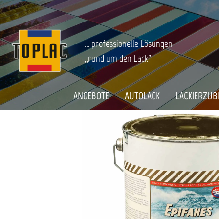
springen
Zur Hauptnavigation springen
BOOT & CARAVAN
Bootslacke
Grundierungen & Spachtel
Startseite
EPIFANES EPOXY 2K HB COAT HELLGRA
… professionelle Lösungen
„rund um den Lack“
Bildergalerie überspringen
ANGEBOTE
AUTOLACK
LACKIERZUB