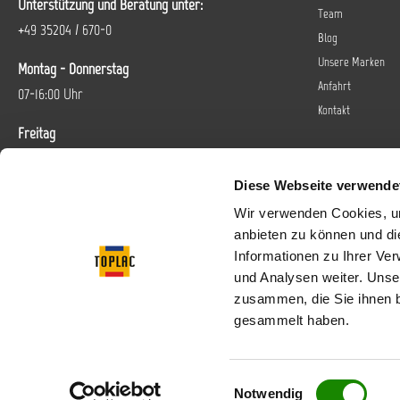
Unterstützung und Beratung unter:
Team
+49 35204 / 670-0
Blog
Unsere Marken
Montag - Donnerstag
Anfahrt
07-16:00 Uhr
Kontakt
Freitag
07-14 Uhr
Diese Webseite verwende
Oder über unser
Kontaktformular
.
Wir verwenden Cookies, um
anbieten zu können und di
Vertrag widerrufen
Informationen zu Ihrer Ve
und Analysen weiter. Unse
Folgen Sie uns bei
zusammen, die Sie ihnen b
gesammelt haben.
Einwilligungsauswahl
* Alle Preise inkl. gese
Notwendig