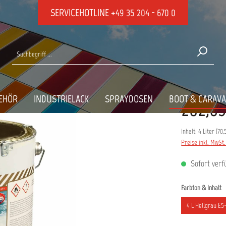
SERVICEHOTLINE
+49 35 204 - 670 0
U, 4 LITER, E5-17B
EHÖR
INDUSTRIELACK
SPRAYDOSEN
BOOT & CARAV
282,03
Inhalt:
4 Liter
(
70,
Preise inkl. MwSt
Sofort verfü
a
Farbton & Inhalt
4 L Hellgrau E5