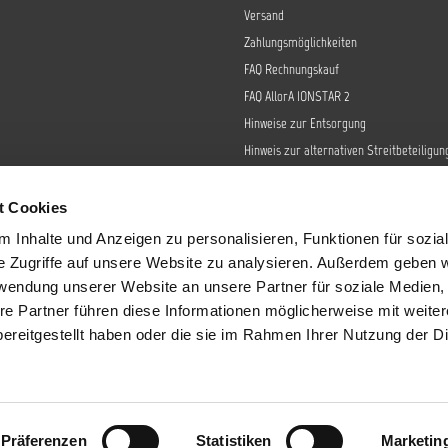
Versand
Zahlungsmöglichkeiten
FAQ Rechnungskauf
FAQ AllorA IONSTAR 2
Hinweise zur Entsorgung
Hinweis zur alternativen Streitbeteiligun
Retoure
Widerrufsrecht
t Cookies
Barrierefreiheit
 Inhalte und Anzeigen zu personalisieren, Funktionen für sozia
Datenschutz
e Zugriffe auf unsere Website zu analysieren. Außerdem geben w
AGB
rwendung unserer Website an unsere Partner für soziale Medien
re Partner führen diese Informationen möglicherweise mit weite
Impressum
ereitgestellt haben oder die sie im Rahmen Ihrer Nutzung der D
Sendungsverfolgung
tzl. Mehrwertsteuer zzgl.
Versandkosten
und ggf. Nachnahmegebühren, wenn 
Präferenzen
Statistiken
Marketin