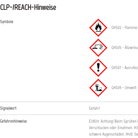
CLP-/REACH-Hinweise
Symbole
GHS02 - Flamme:
GHS05 - Ätzwirkun
GHS07 - Ausrufez
GHS09 - Umwelt: 
Signalwort
Gefahr!
Gefahrenhinweise
EUH211: Achtung! Beim Sprühen 
Verschlucken oder Einatmen.
H3
schwere Augenschäden.
H410: S