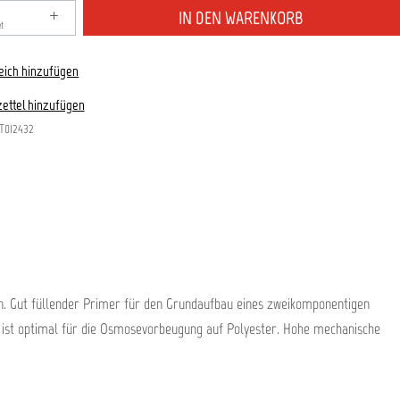
zahl: Gib den gewünschten Wert ein oder benutze die S
IN DEN WARENKORB
et
eich hinzufügen
ettel hinzufügen
T012432
n. Gut füllender Primer für den Grundaufbau eines zweikomponentigen
d ist optimal für die Osmosevorbeugung auf Polyester. Hohe mechanische