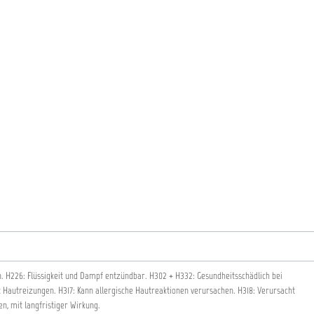
n.
H226: Flüssigkeit und Dampf entzündbar.
H302 + H332: Gesundheitsschädlich bei
t Hautreizungen.
H317: Kann allergische Hautreaktionen verursachen.
H318: Verursacht
en, mit langfristiger Wirkung.