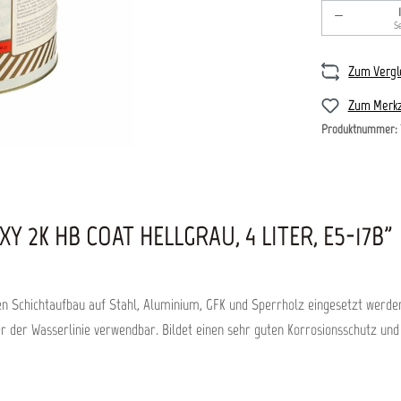
Produkt An
S
Zum Vergl
Zum Merkz
Produktnummer:
2K HB COAT HELLGRAU, 4 LITER, E5-17B"
en Schichtaufbau auf Stahl, Aluminium, GFK und Sperrholz eingesetzt werde
r der Wasserlinie verwendbar. Bildet einen sehr guten Korrosionsschutz un