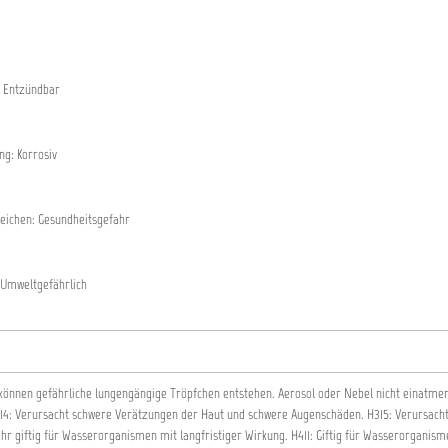
 Entzündbar
g: Korrosiv
eichen: Gesundheitsgefahr
Umweltgefährlich
können gefährliche lungengängige Tröpfchen entstehen. Aerosol oder Nebel nicht einatme
14: Verursacht schwere Verätzungen der Haut und schwere Augenschäden.
H315: Verursach
ehr giftig für Wasserorganismen mit langfristiger Wirkung.
H411: Giftig für Wasserorganism