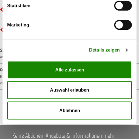
Statistiken
GHS07 - Ausrufezeichen: Gesundheitsgefahr
Marketing
GHS09 - Umwelt: Umweltgefährlich
Details zeigen
Signalwort
Achtung!
Alle zulassen
Gefahrenhinweise
H226: Flüssigkeit und Dampf entzündbar.
H317: Kann allergische Hautreaktionen
verursachen.
H410: Sehr giftig für Wasserorganismen mit langfristiger Wirkung.
Auswahl erlauben
Ablehnen
Keine Aktionen, Angebote & Informationen mehr