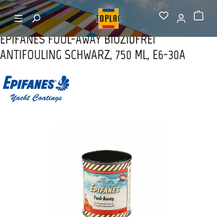
alt springen
Startseite
Unterwasseranstriche
Warenkorb
EPIFANES FOUL-AWAY BIOZIDFREI
ANTIFOULING SCHWARZ, 750 ML, E6-30A
Bildergalerie überspringen