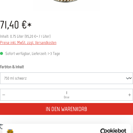
71,40 €*
Inhalt:
0.75 Liter
(
95,20 €
* / 1 Liter)
Preise inkl. MwSt. zzgl. Versandkosten
Sofort verfügbar, Lieferzeit: 1-3 Tage
auswählen
Farbton & Inhalt
Produkt Anzahl: Gib den gewünschten Wert ein oder benutz
Dose
IN DEN WARENKORB
Zum Vergleich hinzufügen