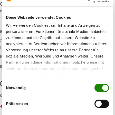
Zum Merkzettel hinzufügen
Produktnummer:
T012442
Diese Webseite verwendet Cookies
Wir verwenden Cookies, um Inhalte und Anzeigen zu
personalisieren, Funktionen für soziale Medien anbieten
Beschreibung
zu können und die Zugriffe auf unsere Website zu
Zinn- und kupferfreie, selbstpolierende Unterwasserfarbe. Durch die
analysieren. Außerdem geben wir Informationen zu Ihrer
selbstpolierende Wirkung bleibt das Unterwasserschiff gl…
Mehr
Verwendung unserer Website an unsere Partner für
Hersteller-Informationen
soziale Medien, Werbung und Analysen weiter. Unsere
Partner führen diese Informationen möglicherweise mit
Datenblätter
weiteren Daten zusammen, die Sie ihnen bereitgestellt
haben oder die sie im Rahmen Ihrer Nutzung der Dienste
gesammelt haben.
CLP-/REACH-Hinweise
Einwilligungsauswahl
Notwendig
Symbole
Präferenzen
GHS02 - Flamme: Entzündbar