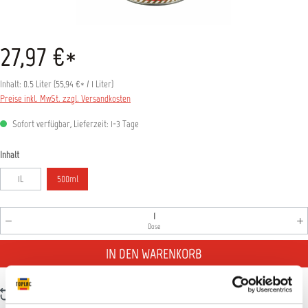
27,97 €*
Inhalt:
0.5 Liter
(
55,94 €
* / 1 Liter)
Preise inkl. MwSt. zzgl. Versandkosten
Sofort verfügbar, Lieferzeit: 1-3 Tage
auswählen
Inhalt
1L
500ml
Produkt Anzahl: Gib den gewünschten Wert ein oder benutz
Dose
IN DEN WARENKORB
Zum Vergleich hinzufügen