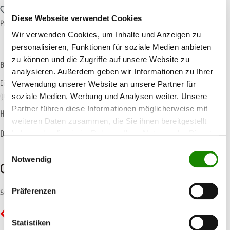
Zum Merkzettel hinzufügen
Diese Webseite verwendet Cookies
Produktnummer:
BOOTF0005
Wir verwenden Cookies, um Inhalte und Anzeigen zu
personalisieren, Funktionen für soziale Medien anbieten
zu können und die Zugriffe auf unsere Website zu
Beschreibung
analysieren. Außerdem geben wir Informationen zu Ihrer
Ein klarer, hochglänzender schichtaufbauender Einkomponenten-Lack mit sehr
Verwendung unserer Website an unsere Partner für
großer Witterungsbeständigkeit. Bietet ausgezeich…
Mehr
soziale Medien, Werbung und Analysen weiter. Unsere
Partner führen diese Informationen möglicherweise mit
Hersteller-Informationen
weiteren Daten zusammen, die Sie ihnen bereitgestellt
haben oder die sie im Rahmen Ihrer Nutzung der Dienste
Datenblätter
gesammelt haben.
Einwilligungsauswahl
Notwendig
CLP-/REACH-Hinweise
Präferenzen
Symbole
GHS02 - Flamme: Entzündbar
Statistiken