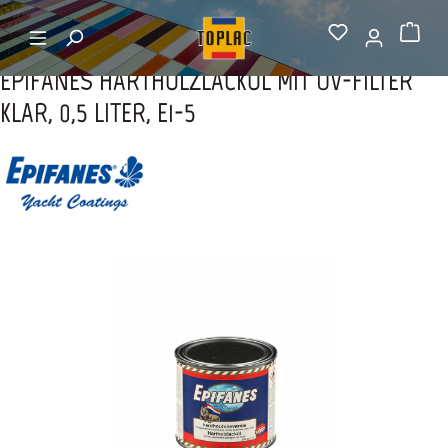
alt springen
Startseite
Holzschutz & -Pflege
Warenkorb
EPIFANES HARTHOLZLACKÖL MIT UV-FILTER
KLAR, 0,5 LITER, E1-5
Bildergalerie überspringen