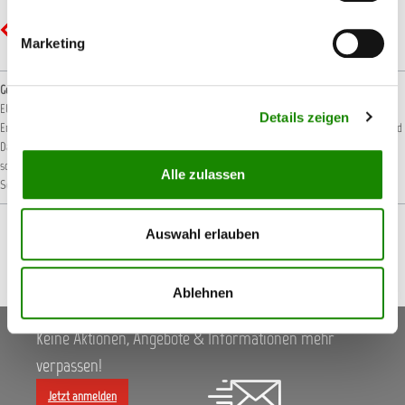
GHS07 - Ausrufezeichen: Gesundheitsgefahr
Marketing
Gefahrenhinweise
EUH066: Wiederholter Kontakt kann zu spröder oder rissiger Haut führen.
EUH208-6:
Details zeigen
Enthält Cobaltcarboxylat kann eine allergische Reaktion hervorrufen.
H226: Flüssigkeit und
Dampf entzündbar.
H317: Kann allergische Hautreaktionen verursachen.
H319: Verursacht
schwere Augenreizung.
H336: Kann Schläfrigkeit und Benommenheit verursachen.
H412:
Alle zulassen
Schädlich für Wasserorganismen, mit langfristiger Wirkung.
Auswahl erlauben
Ablehnen
Keine Aktionen, Angebote & Informationen mehr
verpassen!
Jetzt anmelden