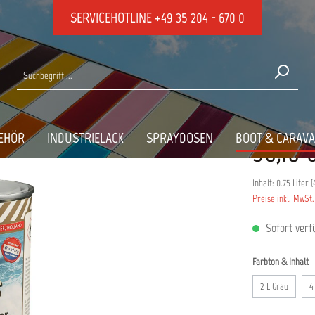
SERVICEHOTLINE
+49 35 204 - 670 0
AU E5-38A
EHÖR
INDUSTRIELACK
SPRAYDOSEN
BOOT & CARAV
36,18 
Inhalt:
0.75 Liter
(
Preise inkl. MwSt
Sofort verfü
a
Farbton & Inhalt
2 L Grau
4