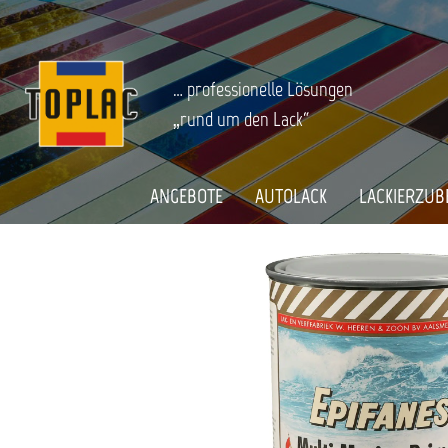
springen
Zur Hauptnavigation springen
BOOT & CARAVAN
Bootslacke
Grundierungen & Spachtel
Startseite
EPIFANES MULTI MARINE PRIMER GR
… professionelle Lösungen
„rund um den Lack“
Bildergalerie überspringen
ANGEBOTE
AUTOLACK
LACKIERZUB