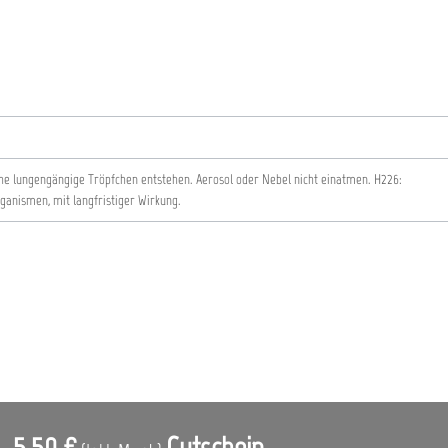
he lungengängige Tröpfchen entstehen. Aerosol oder Nebel nicht einatmen.
H226:
ganismen, mit langfristiger Wirkung.
5,50 €
Gutschein