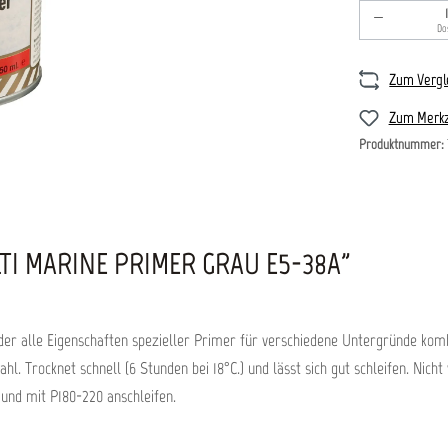
Produkt An
Do
Zum Vergl
Zum Merkz
Produktnummer:
I MARINE PRIMER GRAU E5-38A"
er alle Eigenschaften spezieller Primer für verschiedene Untergründe komb
hl. Trocknet schnell (6 Stunden bei 18°C.) und lässt sich gut schleifen. Ni
 und mit P180-220 anschleifen.