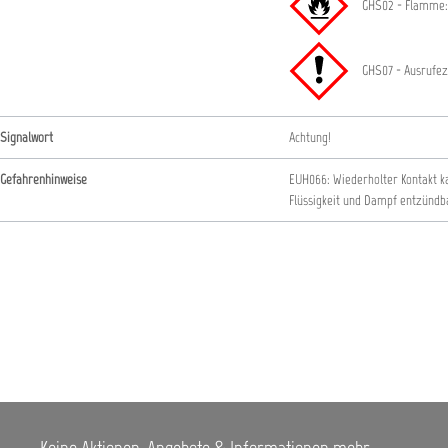
GHS02 - Flamme:
GHS07 - Ausrufez
Signalwort
Achtung!
Gefahrenhinweise
EUH066: Wiederholter Kontakt k
Flüssigkeit und Dampf entzündb
Keine Aktionen, Angebote & Informationen mehr