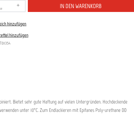
zahl: Gib den gewünschten Wert ein oder benutze die S
IN DEN WARENKORB
se
eich hinzufügen
ettel hinzufügen
T011354
iniert. Bietet sehr gute Haftung auf vielen Untergründen. Hochdeckende
cht verwenden unter 10°C. Zum Endlackieren mit Epifanes Poly-urethane DD