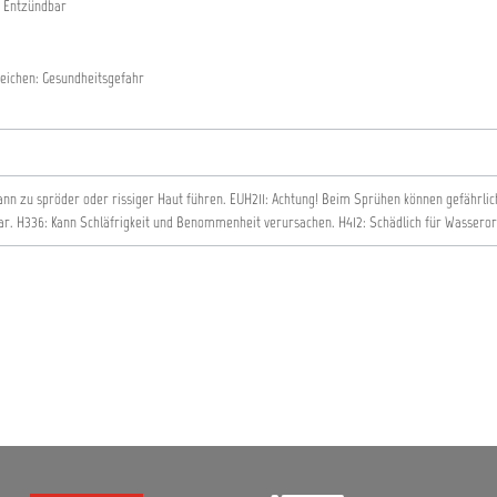
 Entzündbar
eichen: Gesundheitsgefahr
ann zu spröder oder rissiger Haut führen.
EUH211: Achtung! Beim Sprühen können gefährlic
ar.
H336: Kann Schläfrigkeit und Benommenheit verursachen.
H412: Schädlich für Wasseror