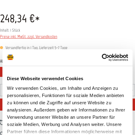
248,34 €*
Inhalt:
1 Stück
Preise inkl. MwSt. zzgl. Versandkosten
Versandfertig in 1 Tag, Lieferzeit 5-7 Tage
auswählen
Abmessung
4m
8m
Diese Webseite verwendet Cookies
Produkt Anzahl: Gib den gewünschten Wert ein oder benutz
Wir verwenden Cookies, um Inhalte und Anzeigen zu
Stück
personalisieren, Funktionen für soziale Medien anbieten
zu können und die Zugriffe auf unsere Website zu
IN DEN WARENKORB
analysieren. Außerdem geben wir Informationen zu Ihrer
Verwendung unserer Website an unsere Partner für
Zum Vergleich hinzufügen
soziale Medien, Werbung und Analysen weiter. Unsere
Partner führen diese Informationen möglicherweise mit
Zum Merkzettel hinzufügen