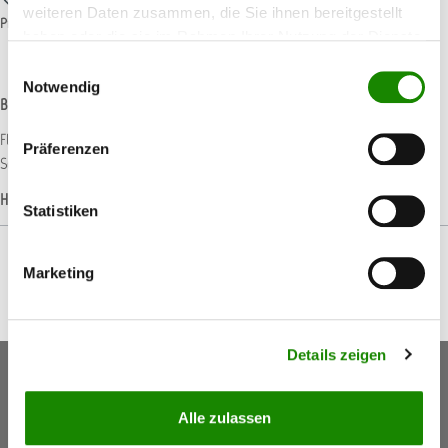
weiteren Daten zusammen, die Sie ihnen bereitgestellt
Produktnummer:
T014562
haben oder die sie im Rahmen Ihrer Nutzung der Dienste
gesammelt haben.
Einwilligungsauswahl
Notwendig
Beschreibung
Flexibler Kombiabschlauch Antistatisch ohne Kupplungen für Hamach
Präferenzen
Schleifmaschinen. Saug- und Luftzufuhrschlauch in einem, d…
Mehr
Hersteller-Informationen
Statistiken
Marketing
Details zeigen
Keine Aktionen, Angebote & Informationen mehr
verpassen!
Alle zulassen
Jetzt anmelden