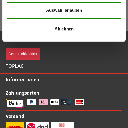
5,50 €
Gutschein
Auswahl erlauben
(Inkl. Mwst.)
Gutschein bei Anmeldung (ab Bestellwert 55,00 EUR inkl. MwSt.)
Ablehnen
Service-Hotline
Vertrag widerrufen
TOPLAC
Informationen
Zahlungsarten
Versand