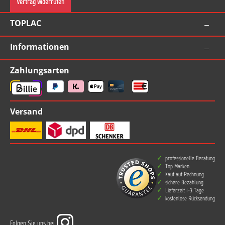
Vertrag widerrufen
TOPLAC
Informationen
Zahlungsarten
Versand
professionelle Beratung
Top Marken
Kauf auf Rechnung
sichere Bezahlung
Lieferzeit 1-3 Tage
kostenlose Rücksendung
Folgen Sie uns bei