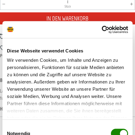
Produkt Anzahl: Gib den gewünschten Wert ein oder benutz
Stück
IN DEN WARENKORB
Zum Vergleich hinzufügen
Zum Merkzettel hinzufügen
Diese Webseite verwendet Cookies
Produktnummer:
SCHU21270
Wir verwenden Cookies, um Inhalte und Anzeigen zu
personalisieren, Funktionen für soziale Medien anbieten
zu können und die Zugriffe auf unsere Website zu
Beschreibung
analysieren. Außerdem geben wir Informationen zu Ihrer
Verwendung unserer Website an unsere Partner für
Lackwalze aus lösemittelbeständigem Polyamid / Nylon. Durch den nahezu
soziale Medien, Werbung und Analysen weiter. Unsere
fusselfreien Bezug wird eine sehr glatte Oberflächens…
Mehr
Partner führen diese Informationen möglicherweise mit
Hersteller-Informationen
weiteren Daten zusammen, die Sie ihnen bereitgestellt
haben oder die sie im Rahmen Ihrer Nutzung der Dienste
gesammelt haben.
Einwilligungsauswahl
Notwendig