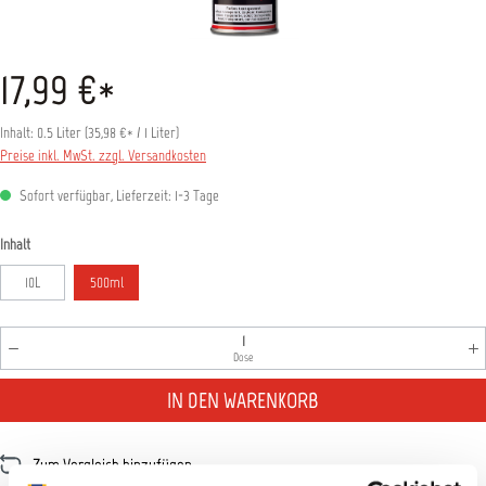
17,99 €*
Inhalt:
0.5 Liter
(
35,98 €
* / 1 Liter)
Preise inkl. MwSt. zzgl. Versandkosten
Sofort verfügbar, Lieferzeit: 1-3 Tage
auswählen
Inhalt
10L
500ml
Produkt Anzahl: Gib den gewünschten Wert ein oder benutz
Dose
IN DEN WARENKORB
Zum Vergleich hinzufügen