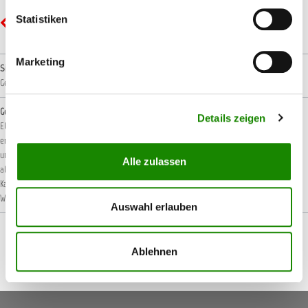
Statistiken
GHS07 - Ausrufezeichen: Gesundheitsgefahr
Marketing
Signalwort
Gefahr!
Gefahrenhinweise
Details zeigen
EUH066: Wiederholter Kontakt kann zu spröder oder rissiger Haut führen.
H222: Extrem
entzündbares Aerosol.
H226: Flüssigkeit und Dampf entzündbar.
H229: Behälter steht
unter Druck: Kann bei Erwärmung bersten.
H315: Verursacht Hautreizungen.
H317: Kann
Alle zulassen
allergische Hautreaktionen verursachen.
H319: Verursacht schwere Augenreizung.
H336:
Kann Schläfrigkeit und Benommenheit verursachen.
H412: Schädlich für
Wasserorganismen, mit langfristiger Wirkung.
Auswahl erlauben
Ablehnen