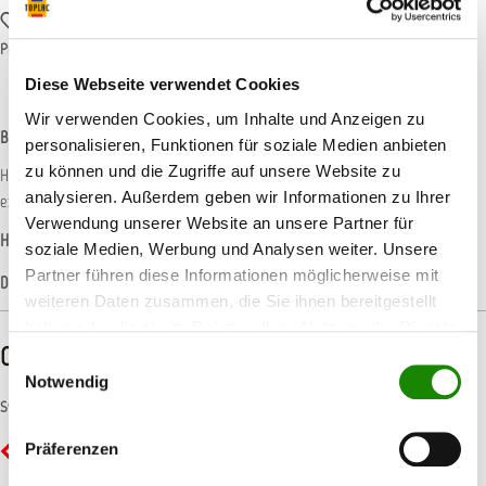
Zum Merkzettel hinzufügen
Produktnummer:
LIQUI0054
Diese Webseite verwendet Cookies
Wir verwenden Cookies, um Inhalte und Anzeigen zu
Beschreibung
personalisieren, Funktionen für soziale Medien anbieten
zu können und die Zugriffe auf unsere Website zu
Hohlraumversiegelung Lösungsmittelarmes Korrosionsschutzmaterial mit
analysieren. Außerdem geben wir Informationen zu Ihrer
extrem hoher Kriechfähigkeit und hoher Wärmebeständigke…
Mehr
Verwendung unserer Website an unsere Partner für
Hersteller-Informationen
soziale Medien, Werbung und Analysen weiter. Unsere
Partner führen diese Informationen möglicherweise mit
Datenblätter
weiteren Daten zusammen, die Sie ihnen bereitgestellt
haben oder die sie im Rahmen Ihrer Nutzung der Dienste
CLP-/REACH-Hinweise
gesammelt haben.
Einwilligungsauswahl
Notwendig
Symbole
Präferenzen
GHS02 - Flamme: Entzündbar