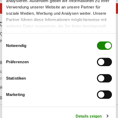
analysieren. Außerdem geben wir Informationen zu Ihrer
Verwendung unserer Website an unsere Partner für
IN DEN WARENKORB
soziale Medien, Werbung und Analysen weiter. Unsere
Partner führen diese Informationen möglicherweise mit
Zum Vergleich hinzufügen
weiteren Daten zusammen, die Sie ihnen bereitgestellt
haben oder die sie im Rahmen Ihrer Nutzung der Dienste
Zum Merkzettel hinzufügen
gesammelt haben.
Einwilligungsauswahl
Produktnummer:
MIRKA238
Notwendig
Präferenzen
Beschreibung
Abranet setzt neue Maßstäbe in der Schleiftechnik und ermöglicht nahezu
staubfreies Schleifen. Speziell für das Schleifen vo…
Mehr
Statistiken
Hersteller-Informationen
Marketing
Datenblätter
Details zeigen