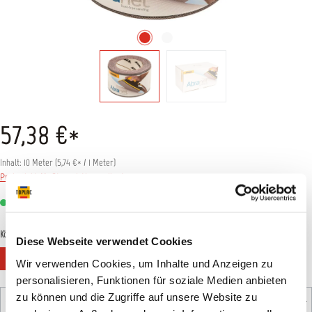
57,38 €*
Inhalt:
10 Meter
(
5,74 €
* / 1 Meter)
Preise inkl. MwSt. zzgl. Versandkosten
Sofort verfügbar, Lieferzeit: 1-3 Tage
auswählen
Körnung
Diese Webseite verwendet Cookies
P80
P120
P180
P240
P320
P400
Wir verwenden Cookies, um Inhalte und Anzeigen zu
personalisieren, Funktionen für soziale Medien anbieten
Produkt Anzahl: Gib den gewünschten Wert ein oder benutz
zu können und die Zugriffe auf unsere Website zu
Rolle