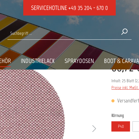
SERVICEHOTLINE
+49 35 204 - 670 0
25 mm
-P80
EHÖR
INDUSTRIELACK
SPRAYDOSEN
BOOT & CARAV
68,72 
Inhalt:
25 Blatt
(
2,
Preise inkl. MwSt
Versandferti
auswähle
Körnung
P40