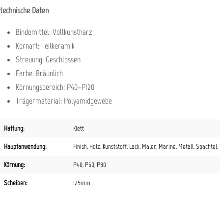
technische Daten
Bindemittel: Vollkunstharz
Kornart: Teilkeramik
Streuung: Geschlossen
Farbe: Bräunlich
Körnungsbereich: P40–P120
Trägermaterial: Polyamidgewebe
Haftung:
Klett
Hauptanwendung:
Finish
, Holz
, Kunststoff
, Lack
, Maler
, Marine
, Metall
, Spachtel
,
Körnung:
P40
, P60
, P80
Scheiben:
125mm