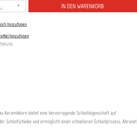
zahl: Gib den gewünschten Wert ein oder benutze die S
IN DEN WARENKORB
ck
eich hinzufügen
ettel hinzufügen
T004236
Das Keramikkorn bietet eine hervorragende Schleifeigenschaft auf
er Schleifscheibe und ermöglicht einen schnelleren Schleifprozess. Abranet