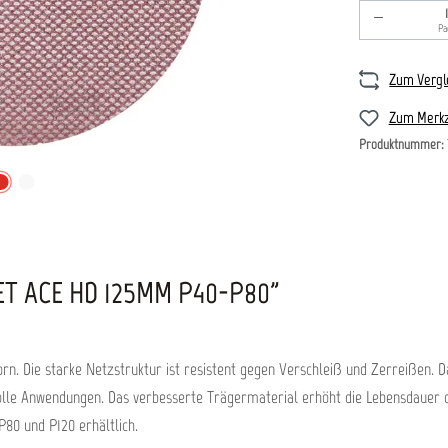
Produkt An
Pa
Zum Vergl
Zum Merkz
Produktnummer:
 ACE HD 125MM P40-P80"
orn. Die starke Netzstruktur ist resistent gegen Verschleiß und Zerreißen. 
volle Anwendungen. Das verbesserte Trägermaterial erhöht die Lebensdauer d
P80 und P120 erhältlich.