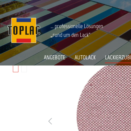
springen
Zur Hauptnavigation springen
LACKIERZUBEHÖR
Schleifen
Schleifmittel
Scheiben D1
Startseite
MIRKA ABRANET ACE HD 125MM P40
… professionelle Lösungen
„rund um den Lack“
Bildergalerie überspringen
ANGEBOTE
AUTOLACK
LACKIERZUB