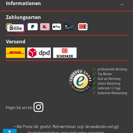
Informationen
Zahlungsarten
Versand
professionelle Beratung
Top Marken
Kauf auf Rechnung
sichere Bezahlung
Lieferzeit 1-3 Tage
kostenlose Rücksendung
Folgen Sie uns bei
* Alle Preise inkl. gesetzl. Mehrwertsteuer zzgl.
Versandkosten
und ggf.
Nachnahmegebühren, wenn nicht anders angegeben.