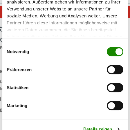
Pack
analysieren. Außerdem geben wir Informationen zu Ihrer
Verwendung unserer Website an unsere Partner für
IN DEN WARENKORB
soziale Medien, Werbung und Analysen weiter. Unsere
Partner führen diese Informationen möglicherweise mit
Zum Vergleich hinzufügen
weiteren Daten zusammen, die Sie ihnen bereitgestellt
haben oder die sie im Rahmen Ihrer Nutzung der Dienste
Zum Merkzettel hinzufügen
gesammelt haben.
Einwilligungsauswahl
Produktnummer:
T003555
Notwendig
Präferenzen
Beschreibung
Gold besitzt eine hochwertige, universell einsetzbare Schleifmittelqualität mit
Statistiken
hervorragender Abtragsleistung und langer St…
Mehr
Hersteller-Informationen
Marketing
Datenblätter
Details zeigen