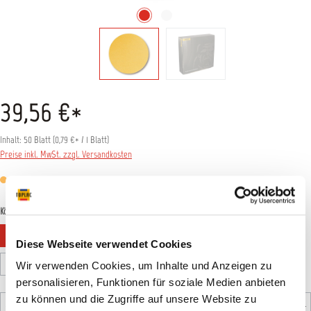
39,56 €*
Inhalt:
50 Blatt
(
0,79 €
* / 1 Blatt)
Preise inkl. MwSt. zzgl. Versandkosten
Versandfertig in 1 Tag, Lieferzeit 5-7 Tage
auswählen
Körnung
P40
P60
P80
P100
P120
P150
Diese Webseite verwendet Cookies
P180
P220
P240
P320
P400
P500
Wir verwenden Cookies, um Inhalte und Anzeigen zu
personalisieren, Funktionen für soziale Medien anbieten
Produkt Anzahl: Gib den gewünschten Wert ein oder benutz
zu können und die Zugriffe auf unsere Website zu