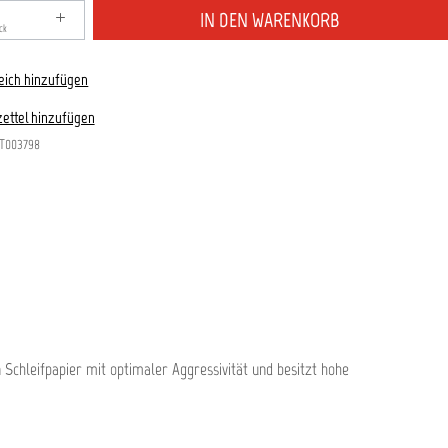
zahl: Gib den gewünschten Wert ein oder benutze die S
IN DEN WARENKORB
ck
eich hinzufügen
ettel hinzufügen
T003798
 Schleifpapier mit optimaler Aggressivität und besitzt hohe