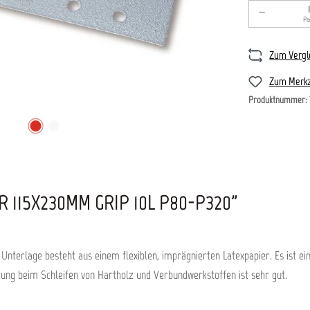
Produkt An
Pa
Zum Vergl
Zum Merkz
Produktnummer:
 115X230MM GRIP 10L P80-P320"
Unterlage besteht aus einem flexiblen, imprägnierten Latexpapier. Es ist ein
stung beim Schleifen von Hartholz und Verbundwerkstoffen ist sehr gut.