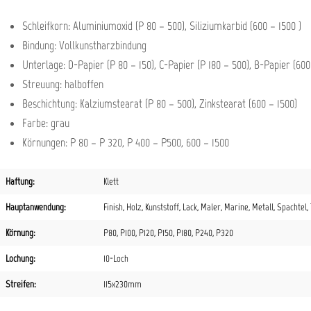
Schleifkorn: Aluminiumoxid (P 80 – 500), Siliziumkarbid (600 – 1500 )
Bindung: Vollkunstharzbindung
Unterlage: D-Papier (P 80 – 150), C-Papier (P 180 – 500), B-Papier (600
Streuung: halboffen
Beschichtung: Kalziumstearat (P 80 – 500), Zinkstearat (600 – 1500)
Farbe: grau
Körnungen: P 80 – P 320, P 400 – P500, 600 – 1500
Haftung:
Klett
Hauptanwendung:
Finish
, Holz
, Kunststoff
, Lack
, Maler
, Marine
, Metall
, Spachtel
,
Körnung:
P80
, P100
, P120
, P150
, P180
, P240
, P320
Lochung:
10-Loch
Streifen:
115x230mm