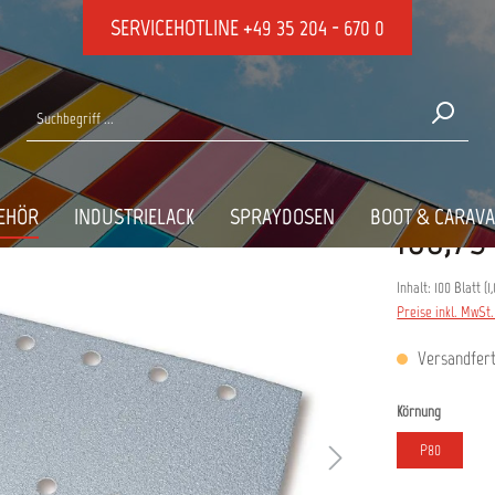
SERVICEHOTLINE
+49 35 204 - 670 0
 P80-P320
EHÖR
INDUSTRIELACK
SPRAYDOSEN
BOOT & CARAV
106,79
Inhalt:
100 Blatt
(
1
Preise inkl. MwSt
Versandferti
auswähle
Körnung
P80