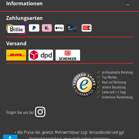
Informationen
Zahlungsarten
Versand
professionelle Beratung
Top Marken
Kauf auf Rechnung
sichere Bezahlung
Lieferzeit 1-3 Tage
kostenlose Rücksendung
Folgen Sie uns bei
* Alle Preise inkl. gesetzl. Mehrwertsteuer zzgl.
Versandkosten
und ggf.
Nachnahmegebühren, wenn nicht anders angegeben.