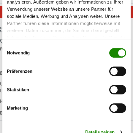
Pack
analysieren. Außerdem geben wir Informationen zu Ihrer
Verwendung unserer Website an unsere Partner für
IN DEN WARENKORB
soziale Medien, Werbung und Analysen weiter. Unsere
Partner führen diese Informationen möglicherweise mit
Zum Vergleich hinzufügen
weiteren Daten zusammen, die Sie ihnen bereitgestellt
haben oder die sie im Rahmen Ihrer Nutzung der Dienste
Zum Merkzettel hinzufügen
gesammelt haben.
Einwilligungsauswahl
Produktnummer:
T003811
Notwendig
Präferenzen
Beschreibung
Q.Silver ist ein kunstharzgebundenes Produkt mit halboffener Streuung. Die
Statistiken
Unterlage besteht aus einem flexiblen, imprägnier…
Mehr
Hersteller-Informationen
Marketing
Datenblätter
Details zeigen