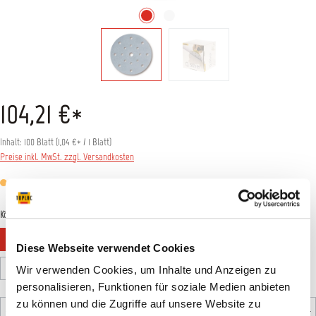
104,21 €*
Inhalt:
100 Blatt
(
1,04 €
* / 1 Blatt)
Preise inkl. MwSt. zzgl. Versandkosten
Versandfertig in 1 Tag, Lieferzeit 5-7 Tage
auswählen
Körnung
P80
P100
P120
P150
P180
P220
Diese Webseite verwendet Cookies
P240
P280
P320
P400
P500
P800
Wir verwenden Cookies, um Inhalte und Anzeigen zu
personalisieren, Funktionen für soziale Medien anbieten
Produkt Anzahl: Gib den gewünschten Wert ein oder benutz
zu können und die Zugriffe auf unsere Website zu