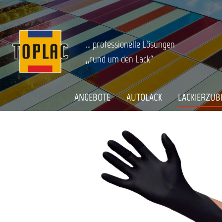
springen
Zur Hauptnavigation springen
LACKIERZUBEHÖR
Arbeitsschutz
Handschuhe
Startseite
NORTHSHIELD NITRILHANDSCHUHE 
… professionelle Lösungen
„rund um den Lack“
Bildergalerie überspringen
ANGEBOTE
AUTOLACK
LACKIERZUB