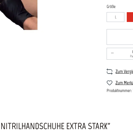
auswählen
Größe
L
Produkt An
Pa
Zum Vergl
Zum Merkz
Produktnummer:
NITRILHANDSCHUHE EXTRA STARK"